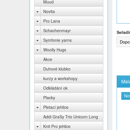
Muud
Novita
Pro Lana
Schachenmayr
Seřadi
Symfonie yarns
Dopo
Woolly Hugs
Akce
Duhové klubko
kurzy a workshopy
Odkládání ok
No
Placky
Pletací jehlice
Addi GraSy Trio Unicorn Long
Knit Pro jehlice