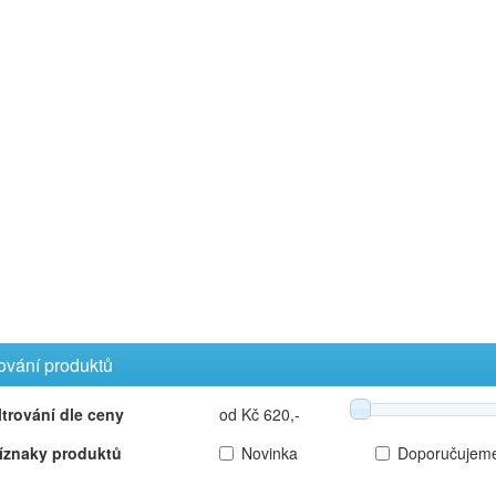
rování produktů
ltrování dle ceny
od Kč 620,-
íznaky produktů
Novinka
Doporučujem