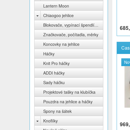
Lantern Moon
Chiaogoo jehlice
Blokovače, vypínací špendlíky Knit Pro
685,
Značkovače, počítadla, měrky
Koncovky na jehlice
Háčky
No
Knit Pro háčky
ADDI háčky
Sady háčku
Projektové tašky na klubíčka
Pouzdra na jehlice a háčky
Spony na šátek
Knoflíky
969,