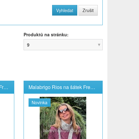
Produktů na stránku:
9
Malabrigo Arroyo na šátek Freya
Malabrigo Rios na šátek Freya 2 přadena
Novinka