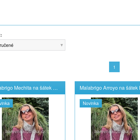
t:
ručené
1
Malabrigo Mechita na šátek Freya
vinka
Novinka