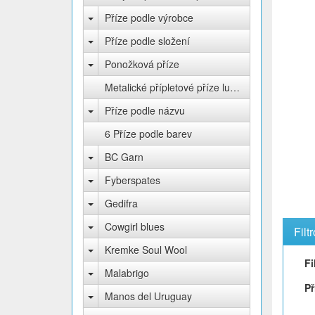
Příze podle výrobce
Příze podle složení
Ponožková příze
Metalické přípletové příze lurex
Příze podle názvu
6 Příze podle barev
BC Garn
Fyberspates
Gedifra
Cowgirl blues
Filt
Kremke Soul Wool
Fi
Malabrigo
Př
Manos del Uruguay