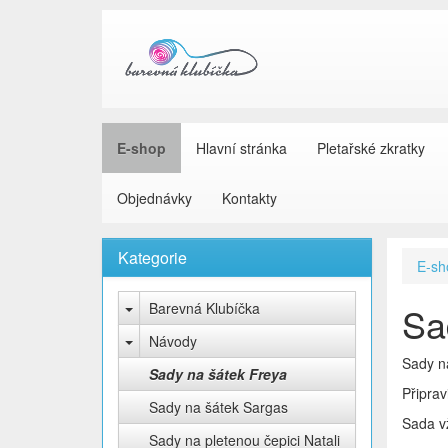
E-shop
Hlavní stránka
Pletařské zkratky
Objednávky
Kontakty
Kategorie
E-sh
Barevná Klubíčka
Sa
Návody
Sady n
Sady na šátek Freya
Připrav
Sady na šátek Sargas
Sada vž
Sady na pletenou čepici Natali