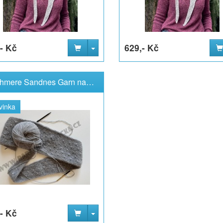
- Kč
629,- Kč
Cashmere Sandnes Garn na šátek Freya 2 klubíčka
vinka
- Kč