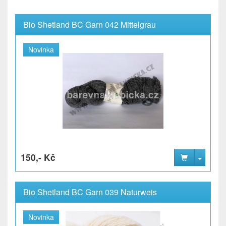
Bio Shetland BC Garn 042 Mittelgrau
Novinka
150,- Kč
Bio Shetland BC Garn 039 Naturweis
Novinka