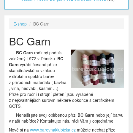
E-shop
BC Garn
BC Garn
BC Garn
rodinný podnik
založený 1972 v Dánsku.
BC
Garn
vyrábí česané příze
skandinávského vzhledu
v širokém spektru barev
z přírodních materiálů ( bavlna
, vlna, hedvábí, kašmír …)
Příze pro ruční i strojní pletení jsou vyráběné
z nejkvalitnějších surovin některé dokonce s certifikátem
GOTS.
Nenašli jste svoji oblíbenou přízi
BC Garn
nebo její barvu
v naší nabídce? Kontaktujte nás, rádi Vám ji objednáme.
Nově si na
www.barevnaklubicka.cz
můžete nechat příze