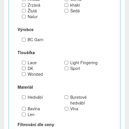
Zrzavá
khaki
Žlutá
Šedá
Natur
Výrobce
BC Garn
Tloušťka
Lace
Light Fingering
DK
Sport
Worsted
Materiál
Hedvábí
Buretové
hedvábí
Bavlna
Vlna
Len
Filtrování dle ceny