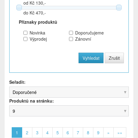
od Kč 130,-
do Kč 470,-
Příznaky produktů
Novinka
Doporučujeme
Výprodej
Zánovní
Seřadit:
Doporučené
Produktů na stránku:
9
1
2
3
4
5
6
7
8
9
»
»»