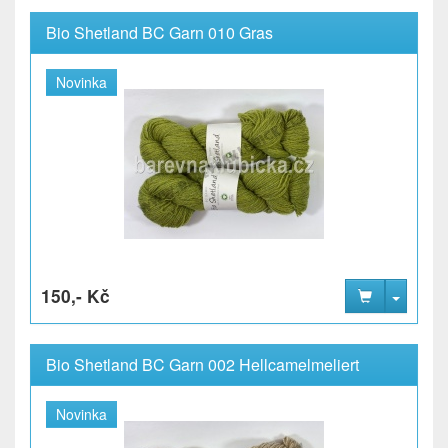
Bio Shetland BC Garn 010 Gras
Novinka
150,- Kč
Bio Shetland BC Garn 002 Hellcamelmeliert
Novinka