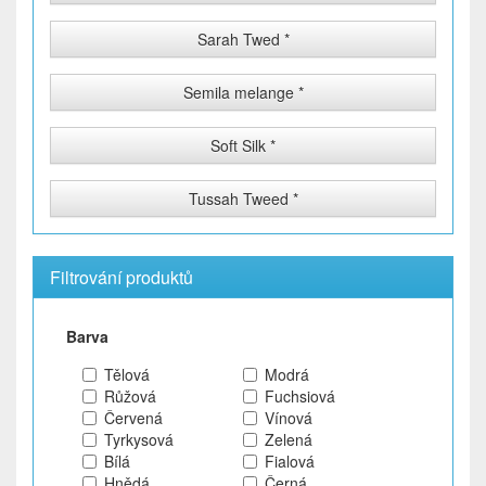
Sarah Twed *
Semila melange *
Soft Silk *
Tussah Tweed *
Filtrování produktů
Barva
Tělová
Modrá
Růžová
Fuchsiová
Červená
Vínová
Tyrkysová
Zelená
Bílá
Fialová
Hnědá
Černá