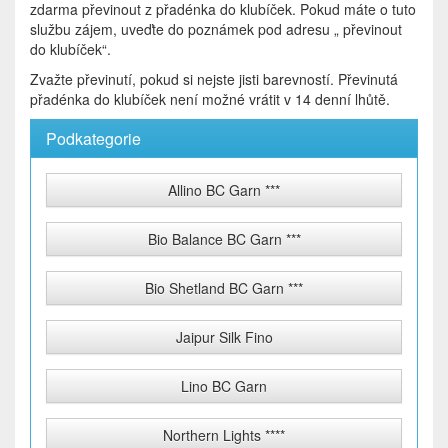
zdarma převinout z přadénka do klubíček. Pokud máte o tuto
službu zájem, uveďte do poznámek pod adresu „ převinout
do klubíček“.
Zvažte převinutí, pokud si nejste jisti barevností. Převinutá
přadénka do klubíček není možné vrátit v 14 denní lhůtě.
Podkategorie
Allino BC Garn ***
Bio Balance BC Garn ***
Bio Shetland BC Garn ***
Jaipur Silk Fino
Lino BC Garn
Northern Lights ****