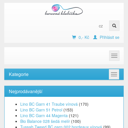
cz
0,- Kč
Přihlásit se
Toggle
navigat
Kategorie
Toggle
navigat
Nejprodávanější
Lino BC Garn 41 Traube vínová
(170)
Lino BC Garn 51 Petrol
(153)
Lino BC Garn 44 Magenta
(121)
Bio Balance 028 šedá melír
(100)
Tussah Tweed BC garn 002 bordeaux vínová
(99)