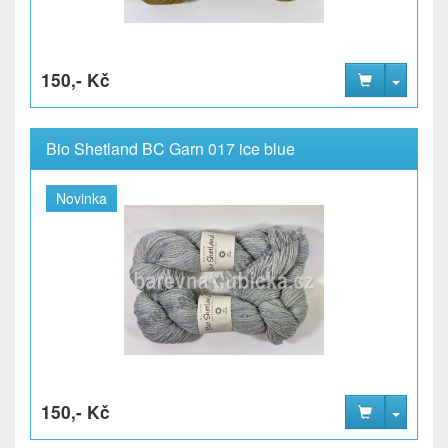
150,- Kč
Bio Shetland BC Garn 017 ice blue
Novinka
150,- Kč