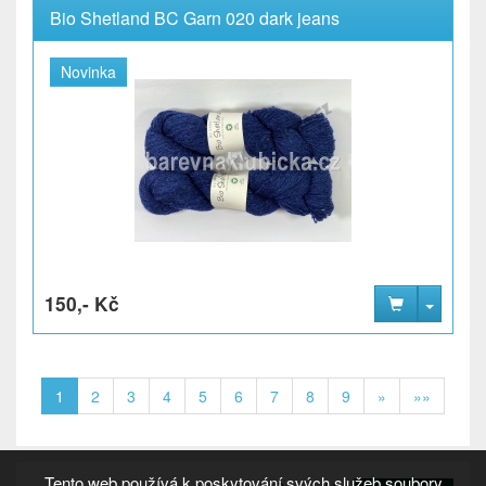
Bio Shetland BC Garn 020 dark jeans
Novinka
150,- Kč
1
2
3
4
5
6
7
8
9
»
»»
Tento web používá k poskytování svých služeb soubory