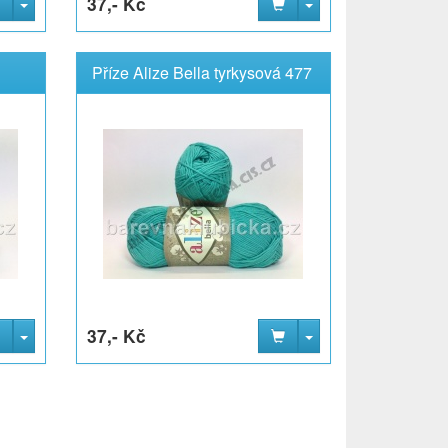
37,- Kč
Příze Alize Bella tyrkysová 477
37,- Kč