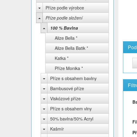
Příze podle výrobce
Příze podle složení
100 % Bavlna
Alize Bella *
Pod
Alize Bella Batik *
Katka *
Příze Monika *
Příze s obsahem bavlny
Filt
Bambusové příze
Viskózové příze
B
Příze s obsahem vlny
50% bavlna/50% Acryl
Fi
Kašmír
Př