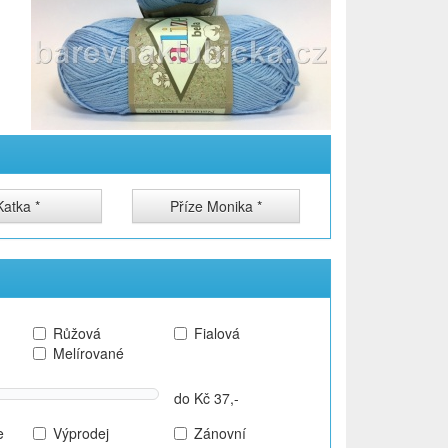
Katka *
Příze Monika *
Růžová
Fialová
Melírované
do Kč 37,-
e
Výprodej
Zánovní