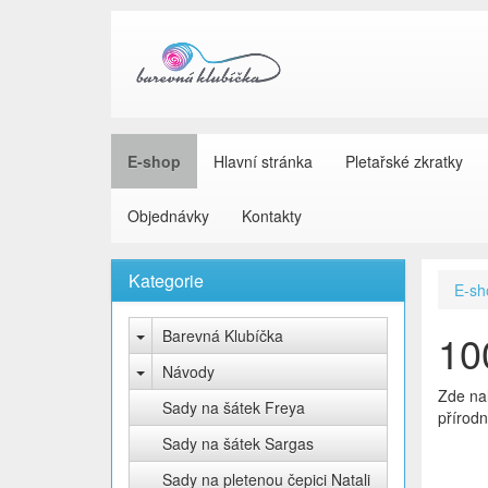
E-shop
Hlavní stránka
Pletařské zkratky
Objednávky
Kontakty
Kategorie
E-sh
Barevná Klubíčka
10
Návody
Zde nal
Sady na šátek Freya
přírodn
Sady na šátek Sargas
Sady na pletenou čepici Natali