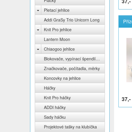
Placky
37,-
Pletací jehlice
Addi GraSy Trio Unicorn Long
Knit Pro jehlice
Lantern Moon
Chiaogoo jehlice
Blokovače, vypínací špendlíky Knit Pro
Značkovače, počítadla, měrky
Koncovky na jehlice
Háčky
Knit Pro háčky
37,-
ADDI háčky
Sady háčku
Projektové tašky na klubíčka