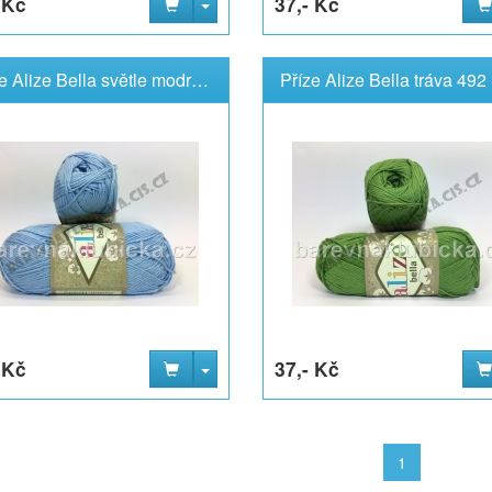
 Kč
37,- Kč
Příze Alize Bella světle modrá 40
Příze Alize Bella tráva 492
 Kč
37,- Kč
1