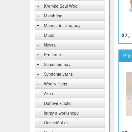
Kremke Soul Wool
Malabrigo
Manos del Uruguay
37,-
Muud
Novita
Pro Lana
Příz
Schachenmayr
Symfonie yarns
Woolly Hugs
Akce
Duhové klubko
kurzy a workshopy
Odkládání ok