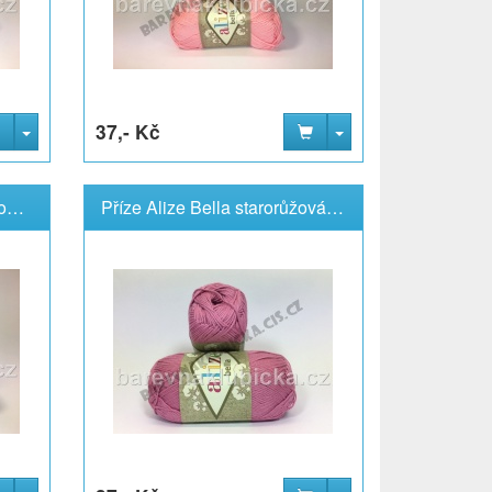
37,- Kč
Příze Alize Bella tmavě fialová 45
Příze Alize Bella starorůžová 198