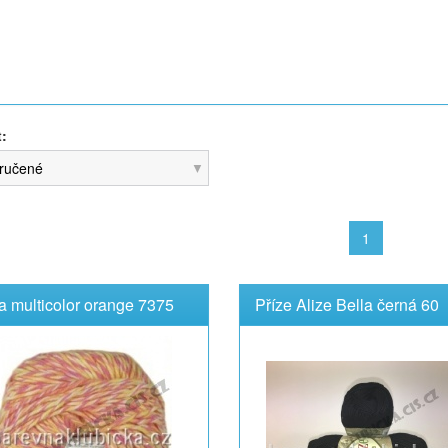
t:
ručené
1
a multicolor orange 7375
Příze Alize Bella černá 60