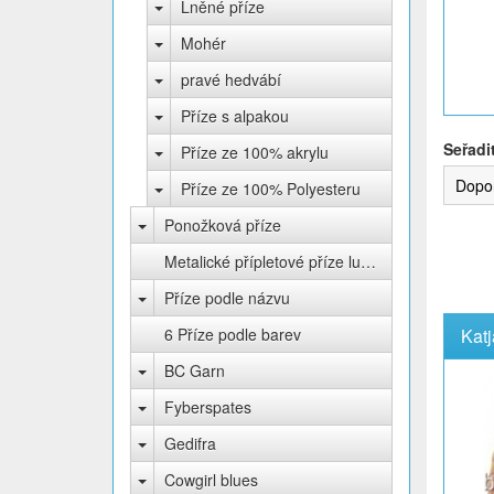
Lněné příze
Mohér
pravé hedvábí
Příze s alpakou
Seřadi
Příze ze 100% akrylu
Dopo
Příze ze 100% Polyesteru
Ponožková příze
Metalické přípletové příze lurex
Příze podle názvu
6 Příze podle barev
Katj
BC Garn
Fyberspates
Gedifra
Cowgirl blues