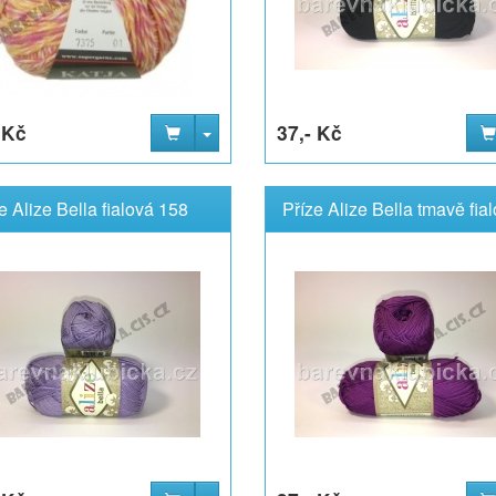
 Kč
37,- Kč
e Alize Bella fialová 158