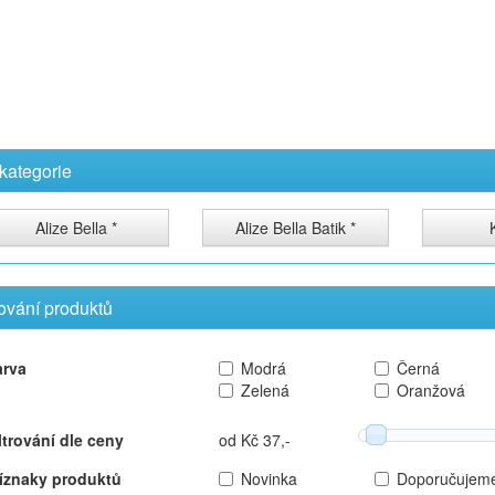
kategorie
Alize Bella *
Alize Bella Batik *
rování produktů
arva
Modrá
Černá
Zelená
Oranžová
ltrování dle ceny
od Kč 37,-
íznaky produktů
Novinka
Doporučujem