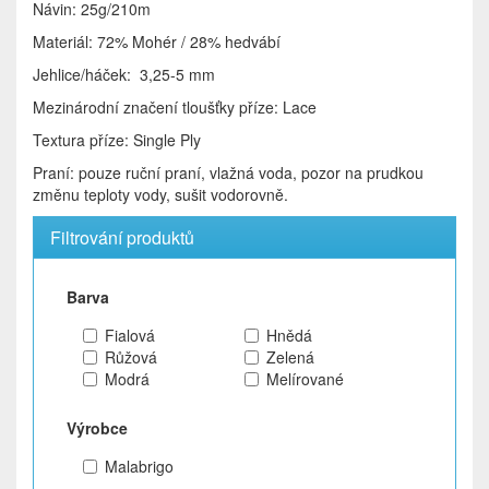
Návin: 25g/210m
Materiál: 72% Mohér / 28% hedvábí
Jehlice/háček: 3,25-5 mm
Mezinárodní značení tloušťky příze: Lace
Textura příze: Single Ply
Praní: pouze ruční praní, vlažná voda, pozor na prudkou
změnu teploty vody, sušit vodorovně.
Filtrování produktů
Barva
Fialová
Hnědá
Růžová
Zelená
Modrá
Melírované
Výrobce
Malabrigo