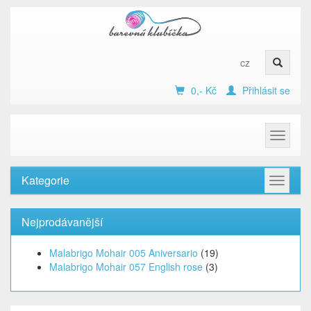
cz
0,- Kč
Přihlásit se
Toggle
navigat
Kategorie
Toggle
navigat
Nejprodávanější
Malabrigo Mohair 005 Aniversario
(19)
Malabrigo Mohair 057 English rose
(3)