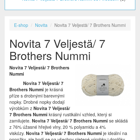
E-shop
Novita
Novita 7 Veljestä/ 7 Brothers Nummi
Novita 7 Veljestä/ 7
Brothers Nummi
Novita 7 Veljestä/ 7 Brothers
Nummi
Novita 7 Veljestä/ 7
Brothers Nummi
je krásná
příze s drobnými barevnými
nopky. Drobné nopky dodají
výrobkům z
Novita 7 Veljestä/
7 Brothers Nummi
krásný rustikální vzhled, který si
zamilujete.
Novita 7 Veljestä/ 7 Brothers Nummi
se skládá
z 76% úžasné hřejivé vlny, 20 % polyamidu a 4%
viskózy.
Novita 7 Veljestä/ 7 Brothers Nummi
je ideální na
ponožky, ale hodí se na všechny pletené výrobky i doplňky.