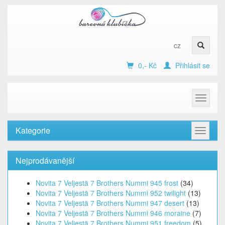
cz
0,- Kč
Přihlásit se
Toggle
navigat
Kategorie
Toggle
navigat
Nejprodávanější
Novita 7 Veljestä 7 Brothers Nummi 945 frost
(34)
Novita 7 Veljestä 7 Brothers Nummi 952 twilight
(13)
Novita 7 Veljestä 7 Brothers Nummi 947 desert
(13)
Novita 7 Veljestä 7 Brothers Nummi 946 moraine
(7)
Novita 7 Veljestä 7 Brothers Nummi 951 freedom
(5)