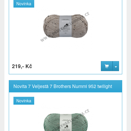
Novinka
219,- Kč
Novita 7 Veljestä 7 Brothers Nummi 952 twilight
Novinka