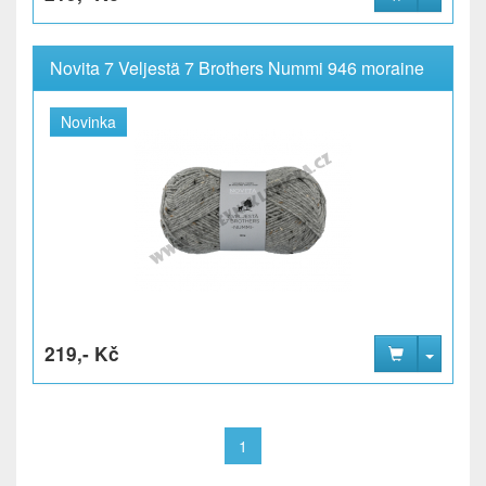
Novita 7 Veljestä 7 Brothers Nummi 946 moraine
Novinka
219,- Kč
1