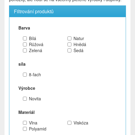
Filtrování produktů
Barva
Bílá
Natur
Růžová
Hnědá
Zelená
Šedá
síla
8-fach
Výrobce
Novita
Materiál
Vlna
Viskóza
Polyamid