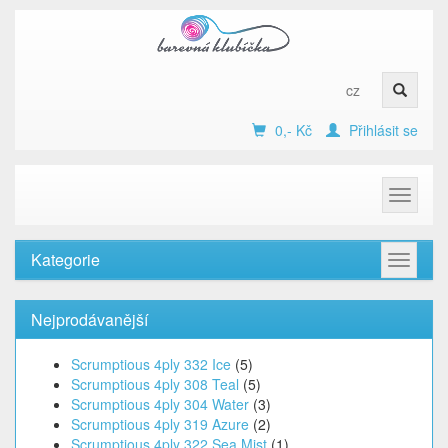
cz
0,- Kč
Přihlásit se
Toggle
navigat
Kategorie
Toggle
navigat
Nejprodávanější
Scrumptious 4ply 332 Ice
(5)
Scrumptious 4ply 308 Teal
(5)
Scrumptious 4ply 304 Water
(3)
Scrumptious 4ply 319 Azure
(2)
Scrumptious 4ply 322 Sea Mist
(1)