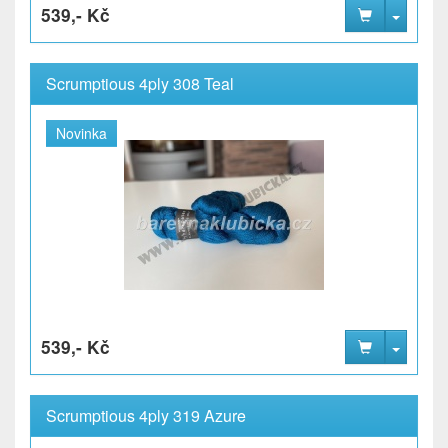
539,- Kč
Scrumptious 4ply 308 Teal
Novinka
539,- Kč
Scrumptious 4ply 319 Azure