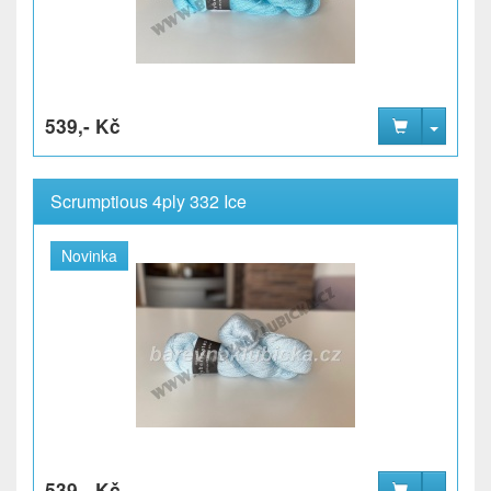
539,- Kč
Scrumptious 4ply 332 Ice
Novinka
539,- Kč