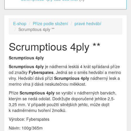
E-shop
Příze podle složení
pravé hedvábí
Scrumptious 4ply **
Scrumptious 4ply **
Scrumptious 4ply
Scrumptious 4ply
je nádherná lesklá 4 krát spřádaná příze
od značky
Fyberspates
. Jedná se o směs hedvábí a merino
vlny. Hedvábí dává přízi
Scrumptious 4ply
nádherný lesk a
merino vlna ji dává neskutečnou měkkost.
Příze
Scrumptious 4ply
se vyrábí v nádherných barvách,
kterým se nedá odolat. Dodržujte doporučené jehlice 2,5-
3,25 mm. V případě použití silnějších jehlic, může dojít
k nadměrnému tvoření žmolků.
Výrobce: Fyberspates
Návin: 100g/365m