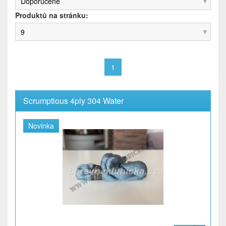
Doporučené
Produktů na stránku:
9
1
Scrumptious 4ply 304 Water
Novinka