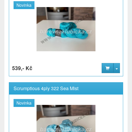
Novinka
539,- Kč
Scrumptious 4ply 322 Sea Mist
Novinka