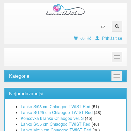
cz
0,- Kč
Přihlásit se
Toggle
navigat
Kategorie
Toggle
navigat
Nejprodávanější
Lanko S/93 cm Chiaogoo TWIST Red
(51)
Lanko S/125 cm Chiaogoo TWIST Red
(48)
Koncovka k lanku Chiaogoo vel. S
(45)
Lanko S/55 cm Chiaogoo TWIST Red
(40)
Lanko M/55 cm Chiaogoo TWIST Red
(38)