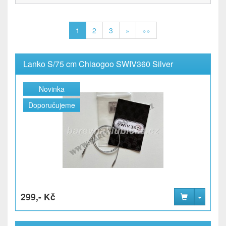
1
2
3
»
»»
Lanko S/75 cm Chiaogoo SWIV360 Silver
Novinka
Doporučujeme
299,- Kč