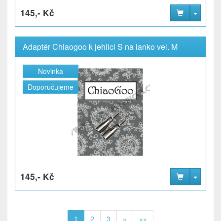
145,- Kč
Adaptér Chiaogoo k jehlici S na lanko vel. M
Novinka
Doporučujeme
145,- Kč
1
2
3
»
»»