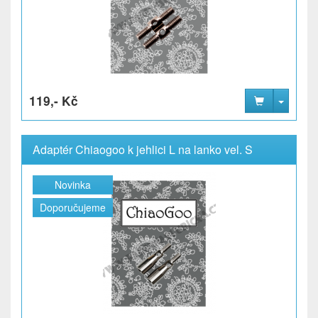
119,- Kč
Adaptér Chiaogoo k jehlici L na lanko vel. S
Novinka
Doporučujeme