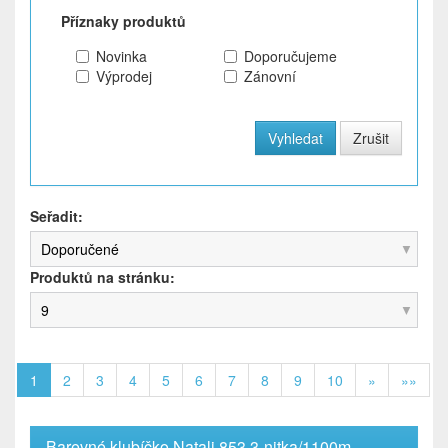
Příznaky produktů
Novinka
Doporučujeme
Výprodej
Zánovní
Seřadit:
Doporučené
Produktů na stránku:
9
1
2
3
4
5
6
7
8
9
10
»
»»
Barevné klubíčko Natali 853 3-nitka/1100m