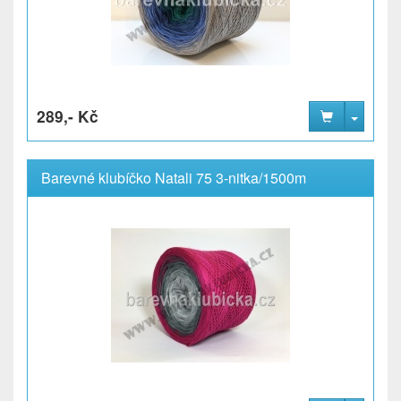
289,- Kč
Barevné klubíčko Natali 75 3-nitka/1500m