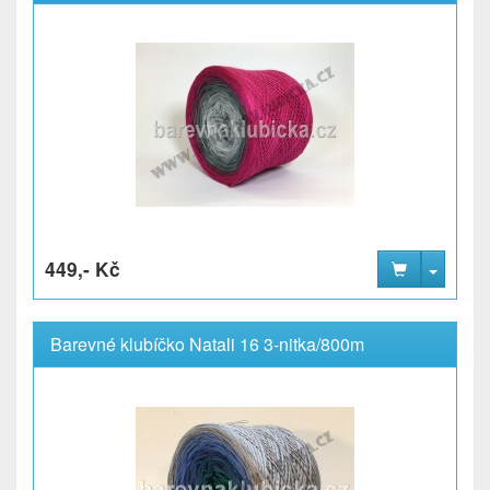
449,- Kč
Barevné klubíčko Natali 16 3-nitka/800m