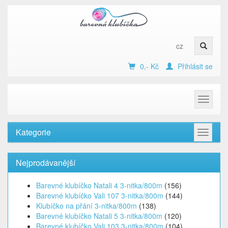
cz
0,- Kč
Přihlásit se
Toggle
navigat
Kategorie
Toggle
navigat
Nejprodávanější
Barevné klubíčko Natali 4 3-nitka/800m
(156)
Barevné klubíčko Vali 107 3-nitka/800m
(144)
Klubíčko na přání 3-nitka/800m
(138)
Barevné klubíčko Natali 5 3-nitka/800m
(120)
Barevné klubíčko Vali 103 3-nitka/800m
(104)