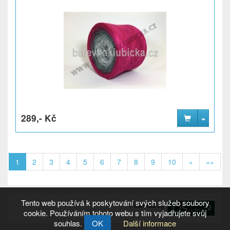
289,- Kč
1
2
3
4
5
6
7
8
9
10
»
»»
Tento web používá k poskytování svých služeb soubory
cookie. Používáním tohoto webu s tím vyjadřujete svůj
souhlas.
OK
Další informace