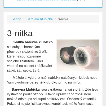
E-shop
Barevná Klubíčka
3-nitka
3-nitka
3-nitka barevné klubíčko
s dlouhými barevnými
přechody složené ze 3 přízí,
které nejsou vzájemně
spojené zákrutem. Jsou
vhodné na pletení i háčkování
šátků, šál, čepic, šatů…..
Můžete si vybrat z naší nabídky natočených klubek nebo
Vám vyrobíme
barevné klubíčko
přímo na míru.
Barevná klubíčka
jsou vyráběná na vaše přání. Zde jsou
vystavené pouze vzorky. U takto upraveného zboží není
možné odstoupit od kupní smlouvy (viz. Občanský zákoník).
Pokud si nejste jisti barevnou kombinací, může Vám zaslat