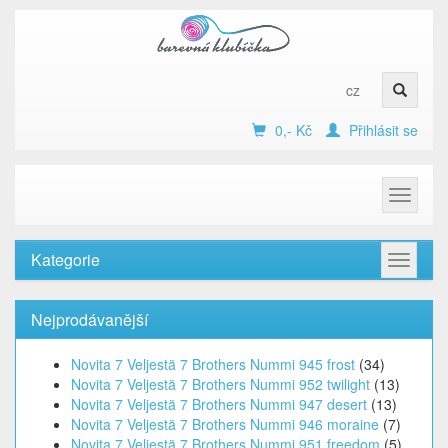
cz
0,- Kč
Přihlásit se
Toggle
navigat
Kategorie
Toggle
navigat
Nejprodávanější
Novita 7 Veljestä 7 Brothers Nummi 945 frost
(34)
Novita 7 Veljestä 7 Brothers Nummi 952 twilight
(13)
Novita 7 Veljestä 7 Brothers Nummi 947 desert
(13)
Novita 7 Veljestä 7 Brothers Nummi 946 moraine
(7)
Novita 7 Veljestä 7 Brothers Nummi 951 freedom
(5)