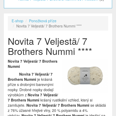
E-shop
Ponožková příze
Novita 7 Veljestä/ 7 Brothers Nummi ****
Novita 7 Veljestä/ 7
Brothers Nummi ****
Novita 7 Veljestä/ 7 Brothers
Nummi
Novita 7 Veljestä/ 7
Brothers Nummi
je krásná
příze s drobnými barevnými
nopky. Drobné nopky dodají
výrobkům z
Novita 7 Veljestä/
7 Brothers Nummi
krásný rustikální vzhled, který si
zamilujete.
Novita 7 Veljestä/ 7 Brothers Nummi
se skládá
z 76% úžasné hřejivé vlny, 20 % polyamidu a 4%
viskózy.
Novita 7 Veljestä/ 7 Brothers Nummi
je ideální na