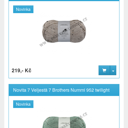
Novinka
219,- Kč
Novita 7 Veljestä 7 Brothers Nummi 952 twilight
Novinka