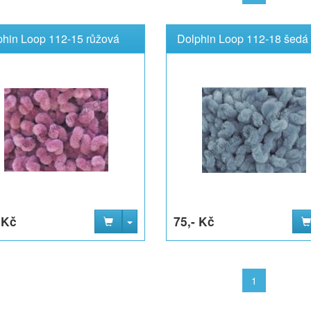
phin Loop 112-15 růžová
Dolphin Loop 112-18 šedá
 Kč
75,- Kč
1