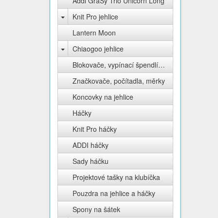
Addi GraSy Trio Unicorn Long
Knit Pro jehlice
Lantern Moon
Chiaogoo jehlice
Blokovače, vypínací špendlíky Knit Pro
Značkovače, počítadla, měrky
Koncovky na jehlice
Háčky
Knit Pro háčky
ADDI háčky
Sady háčku
Projektové tašky na klubíčka
Pouzdra na jehlice a háčky
Spony na šátek