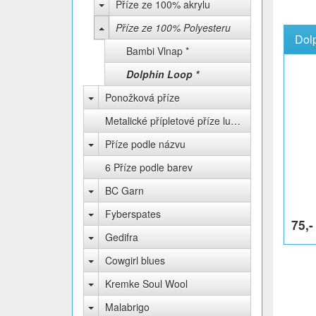
Příze ze 100% akrylu
Příze ze 100% Polyesteru
Dol
Bambi Vlnap *
Dolphin Loop *
Ponožková příze
Metalické přípletové příze lurex
Příze podle názvu
6 Příze podle barev
BC Garn
Fyberspates
75,-
Gedifra
Cowgirl blues
Kremke Soul Wool
Malabrigo