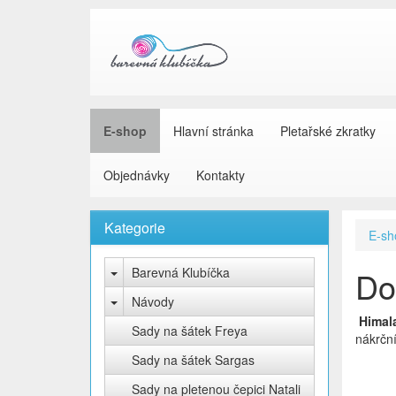
E-shop
Hlavní stránka
Pletařské zkratky
Objednávky
Kontakty
Kategorie
E-sh
Barevná Klubíčka
Do
Návody
Himal
Sady na šátek Freya
nákrční
Sady na šátek Sargas
Sady na pletenou čepici Natali