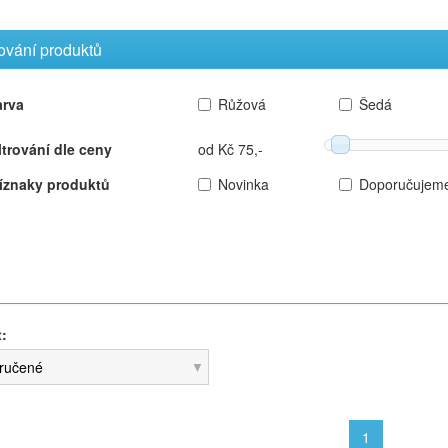
rování produktů
arva
Růžová
Šedá
ltrování dle ceny
od Kč 75,-
íznaky produktů
Novinka
Doporučujem
t:
ručené
1