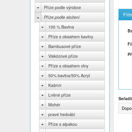
Příze podle výrobce
Filt
Příze podle složení
100 % Bavlna
B
Příze s obsahem bavlny
Fi
Bambusové příze
Př
Viskózové příze
Příze s obsahem vlny
50% bavlna/50% Acryl
Kašmír
Lněné příze
Seřadi
Mohér
Dopo
pravé hedvábí
Příze s alpakou