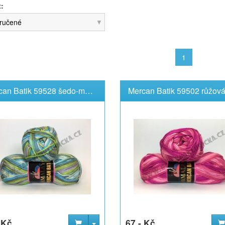
t:
ručené
1
Mercan Batik 59528 šedo-modrá
Mercan Batik 59502 růžov
 Kč
67,- Kč