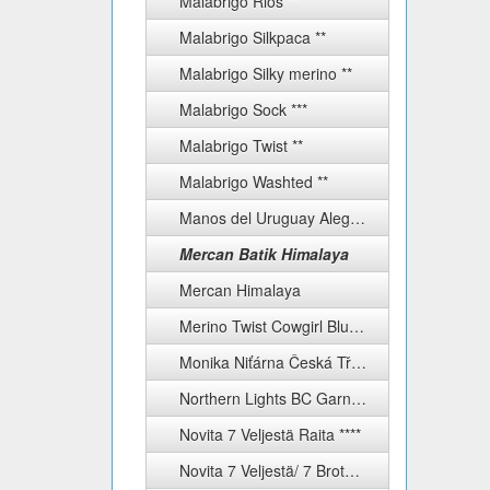
Malabrigo Rios **
Malabrigo Silkpaca **
Malabrigo Silky merino **
Malabrigo Sock ***
Malabrigo Twist **
Malabrigo Washted **
Manos del Uruguay Alegria **
Mercan Batik Himalaya
Mercan Himalaya
Merino Twist Cowgirl Blues ****
Monika Niťárna Česká Třebová
Northern Lights BC Garn ***
Novita 7 Veljestä Raita ****
Novita 7 Veljestä/ 7 Brothers ****