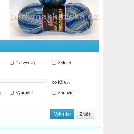
Tyrkysová
Zelená
do Kč 67,-
e
Výprodej
Zánovní