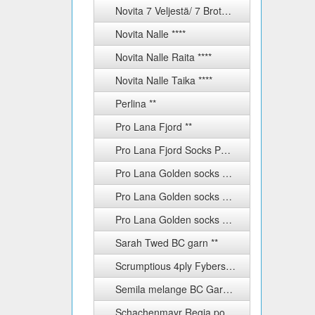
Novita 7 Veljestä/ 7 Brothers Nummi ***
Novita Nalle ****
Novita Nalle Raita ****
Novita Nalle Taika ****
Perlina **
Pro Lana Fjord **
Pro Lana Fjord Socks Puzzle ***
Pro Lana Golden socks color ***
Pro Lana Golden socks silk ****
Pro Lana Golden socks uni 4-fach ****
Sarah Twed BC garn **
Scrumptious 4ply Fyberspates
Semila melange BC Garn ***
Schachenmayr Regia ponožkové příze