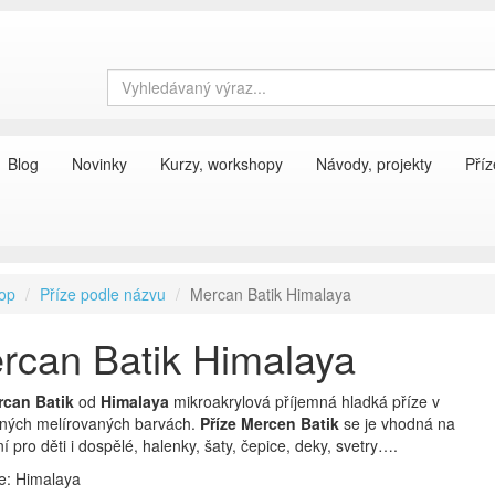
Blog
Novinky
Kurzy, workshopy
Návody, projekty
Příz
op
Příze podle názvu
Mercan Batik Himalaya
rcan Batik Himalaya
rcan Batik
od
Himalaya
mikroakrylová příjemná hladká příze v
ných melírovaných barvách.
Příze Mercen Batik
se je vhodná na
í pro děti i dospělé, halenky, šaty, čepice, deky, svetry….
e: Himalaya