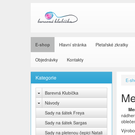
E-shop
Hlavní stránka
Pletařské zkratky
Objednávky
Kontakty
Kategorie
E-sh
Barevná Klubíčka
Me
Návody
Me
Sady na šátek Freya
nádher
oblečen
Sady na šátek Sargas
Výrobc
Sady na pletenou čepici Natali