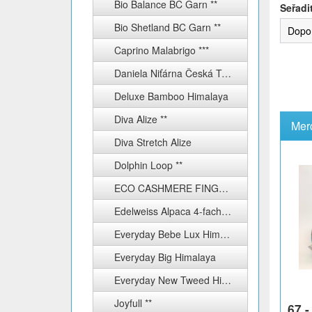
Bio Balance BC Garn **
Seřadi
Bio Shetland BC Garn **
Dopo
Caprino Malabrigo ***
Daniela Niťárna Česká Třebová
Deluxe Bamboo Himalaya
Diva Alize **
Diva Stretch Alize
Dolphin Loop **
ECO CASHMERE FINGERING ***
Edelweiss Alpaca 4-fach ****
Everyday Bebe Lux Himalaya
Everyday Big Himalaya
Everyday New Tweed Himalaya
Joyfull **
67,-