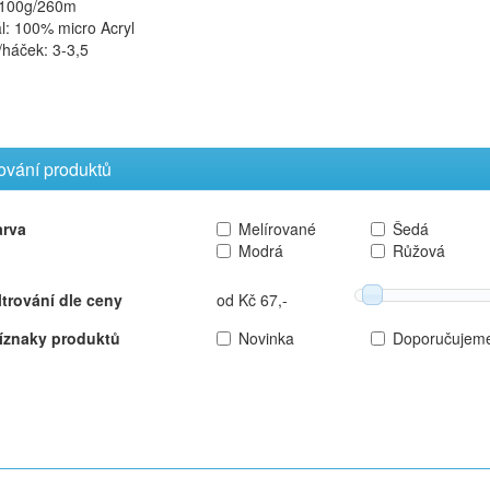
 100g/260m
l: 100% micro Acryl
/háček: 3-3,5
rování produktů
arva
Melírované
Šedá
Modrá
Růžová
ltrování dle ceny
od Kč 67,-
íznaky produktů
Novinka
Doporučujem