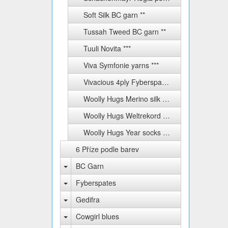
Soft Silk BC garn **
Tussah Tweed BC garn **
Tuuli Novita ***
Viva Symfonie yarns ***
Vivacious 4ply Fyberspates
Woolly Hugs Merino silk socks ****
Woolly Hugs Weltrekord sockenwolle 4-fach ****
Woolly Hugs Year socks ****
6 Příze podle barev
BC Garn
Fyberspates
Gedifra
Cowgirl blues