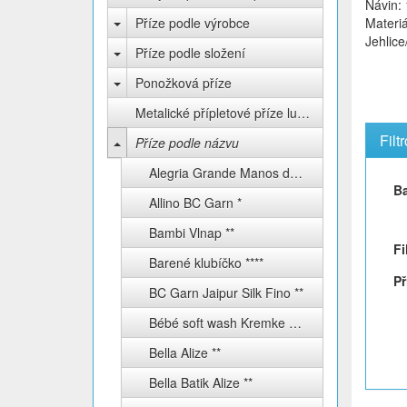
Návin:
Příze podle výrobce
Materiá
Jehlice
Příze podle složení
Ponožková příze
Metalické přípletové příze lurex
Filt
Příze podle názvu
Alegria Grande Manos del Uruguay **
B
Allino BC Garn *
Bambi Vlnap **
Fi
Barené klubíčko ****
Př
BC Garn Jaipur Silk Fino **
Bébé soft wash Kremke Soul Wool
Bella Alize **
Bella Batik Alize **