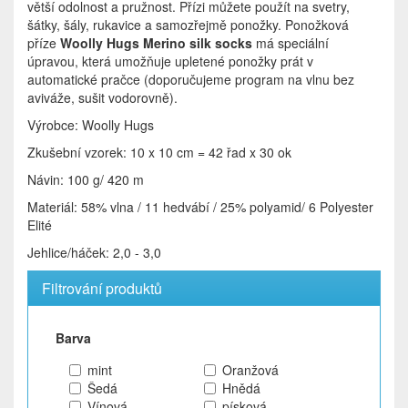
větší odolnost a pružnost. Přízi můžete použít na svetry,
šátky, šály, rukavice a samozřejmě ponožky. Ponožková
příze
Woolly Hugs Merino silk socks
má speciální
úpravou, která umožňuje upletené ponožky prát v
automatické pračce (doporučujeme program na vlnu bez
aviváže, sušit vodorovně).
Výrobce: Woolly Hugs
Zkušební vzorek: 10 x 10 cm = 42 řad x 30 ok
Návin: 100 g/ 420 m
Materiál: 58% vlna / 11 hedvábí / 25% polyamid/ 6 Polyester
Elité
Jehlice/háček: 2,0 - 3,0
Filtrování produktů
Barva
mint
Oranžová
Šedá
Hnědá
Vínová
písková