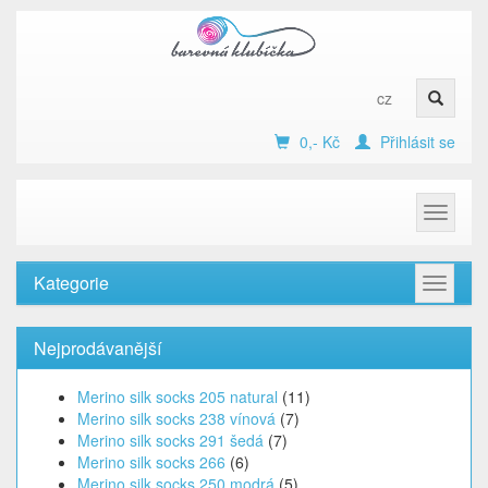
cz
0,- Kč
Přihlásit se
Toggle
navigat
Kategorie
Toggle
navigat
Nejprodávanější
Merino silk socks 205 natural
(11)
Merino silk socks 238 vínová
(7)
Merino silk socks 291 šedá
(7)
Merino silk socks 266
(6)
Merino silk socks 250 modrá
(5)