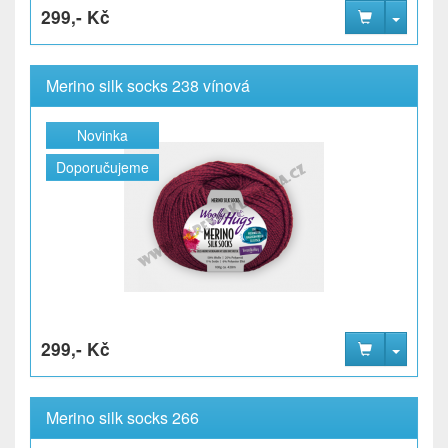
299,- Kč
Merino silk socks 238 vínová
Novinka
Doporučujeme
299,- Kč
Merino silk socks 266