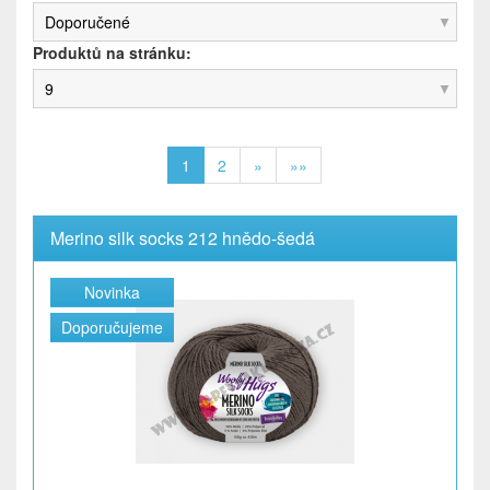
Doporučené
Produktů na stránku:
9
1
2
»
»»
Merino silk socks 212 hnědo-šedá
Novinka
Doporučujeme