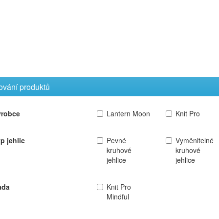
rování produktů
ýrobce
Lantern Moon
Knit Pro
p jehlic
Pevné
Vyměnitelné
kruhové
kruhové
jehlice
jehlice
ada
Knit Pro
Mindful