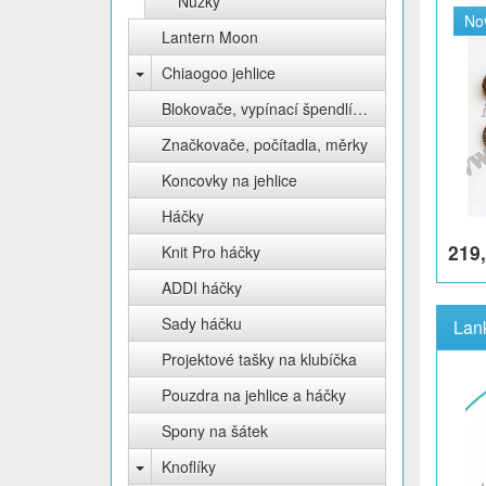
Nůžky
No
Lantern Moon
Chiaogoo jehlice
Blokovače, vypínací špendlíky Knit Pro
Značkovače, počítadla, měrky
Koncovky na jehlice
Háčky
219,
Knit Pro háčky
ADDI háčky
Sady háčku
Projektové tašky na klubíčka
Pouzdra na jehlice a háčky
Spony na šátek
Knoflíky