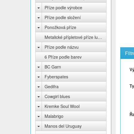
Příze podle výrobce
Příze podle složení
Ponožková příze
Metalické přípletové příze lurex
Příze podle názvu
Filt
6 Příze podle barev
BC Garn
V
Fyberspates
Ty
Gedifra
Cowgirl blues
Kremke Soul Wool
Ř
Malabrigo
Manos del Uruguay