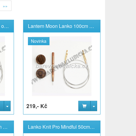
»»
Lantern Moon Lanko 80 cm otočné 360° 2 kusy Knit Pro
Lantern Moon Lanko 100cm otočné 360° 2 kusy Knit Pro
Novinka
219,- Kč
Lantern Moon Lanko 150cm otočné 360° 2 kusy Knit Pro
Lanko Knit Pro Mindful 50cm pevné