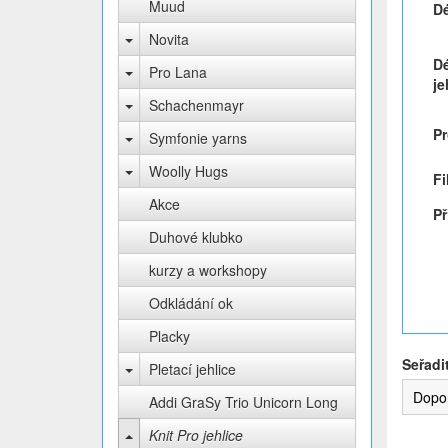
Muud
Dé
Novita
Dé
Pro Lana
je
Schachenmayr
P
Symfonie yarns
Woolly Hugs
Fi
Akce
Př
Duhové klubko
kurzy a workshopy
Odkládání ok
Placky
Seřadi
Pletací jehlice
Dopo
Addi GraSy Trio Unicorn Long
Knit Pro jehlice