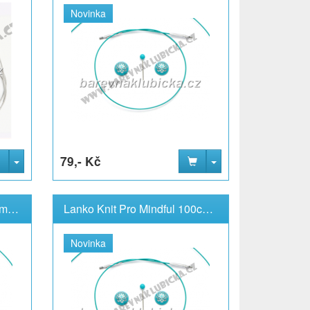
Novinka
79,- Kč
Lanko Knit Pro Mindful 80cm pevné
Lanko Knit Pro Mindful 100cm pevné
Novinka