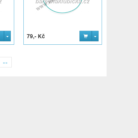
79,- Kč
»»