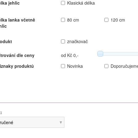
lka jehlic
Klasická délka
lka lanka včetně
80 cm
120 cm
hlic
rodukt
značkovač
ltrování dle ceny
od Kč 0,-
íznaky produktů
Novinka
Doporučujem
t:
ručené