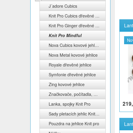
J´adore Cubics
Knit Pro Cubics dřevěné jehlice
Knit Pro Ginger dřevěné jehlice
Knit Pro Mindful
No
Nova Cubics kovové jehlice
Nova Metal kovové jehlice
Royale dřevěné jehlice
Symfonie dřevěné jehlice
Zing kovové jehlice
Značkovače, počítadla, měrky Knit Pro
219,
Lanka, spojky Knit Pro
Sady pletacích jehlic Knit Pro
Pouzdra na jehlice Knit pro