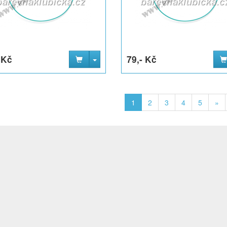
 Kč
79,- Kč
1
2
3
4
5
»