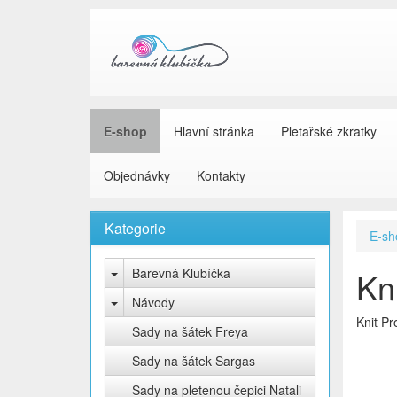
E-shop
Hlavní stránka
Pletařské zkratky
Objednávky
Kontakty
Kategorie
E-sh
Barevná Klubíčka
Kn
Návody
Knit Pr
Sady na šátek Freya
Sady na šátek Sargas
Sady na pletenou čepici Natali