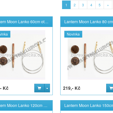
1
2
3
4
5
»
Lantern Moon Lanko 60cm otočné 360° 2 kusy Knit Pro
vinka
Novinka
- Kč
219,- Kč
Lantern Moon Lanko 120cm otočné 360° 2 kusy Knit Pro