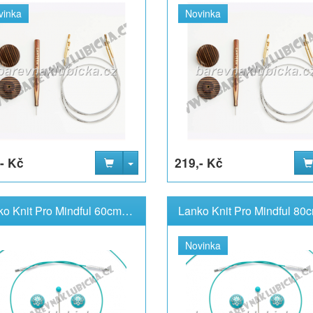
vinka
Novinka
- Kč
219,- Kč
Lanko Knit Pro Mindful 60cm pevné
Novinka