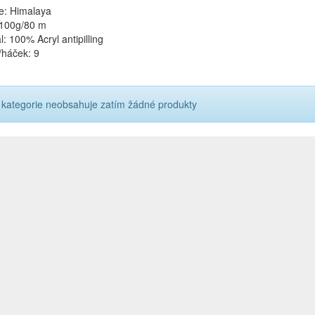
e: Himalaya
 100g/80 m
l: 100% Acryl antipilling
/háček: 9
 kategorie neobsahuje zatím žádné produkty