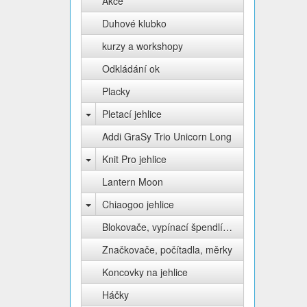
Akce
Duhové klubko
kurzy a workshopy
Odkládání ok
Placky
Pletací jehlice
Addi GraSy Trio Unicorn Long
Knit Pro jehlice
Lantern Moon
Chiaogoo jehlice
Blokovače, vypínací špendlíky Knit Pro
Značkovače, počítadla, měrky
Koncovky na jehlice
Háčky