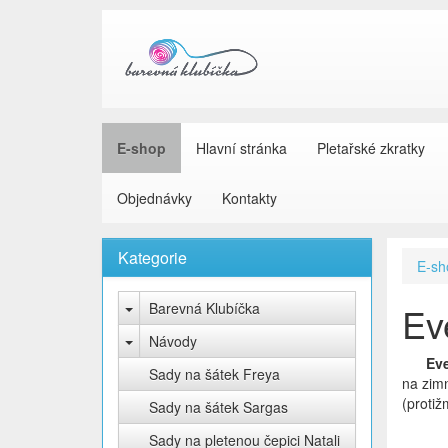
E-shop
Hlavní stránka
Pletařské zkratky
Objednávky
Kontakty
Kategorie
E-sh
Barevná Klubíčka
Ev
Návody
Ev
Sady na šátek Freya
na zimn
(protiž
Sady na šátek Sargas
Sady na pletenou čepici Natali