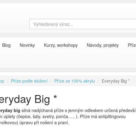
Blog
Novinky
Kurzy, workshopy
Návody, projekty
Příz
op
Příze podle složení
Příze ze 100% akrylu
Everyday Big *
eryday Big *
eryday big
silná nadýchaná příze s jemným odleskem určená předevš
í úplety (čepice, šály, svetry, ponča….. ). Příze má antipillingovou
molkovou) úpravu při nošení a praní.