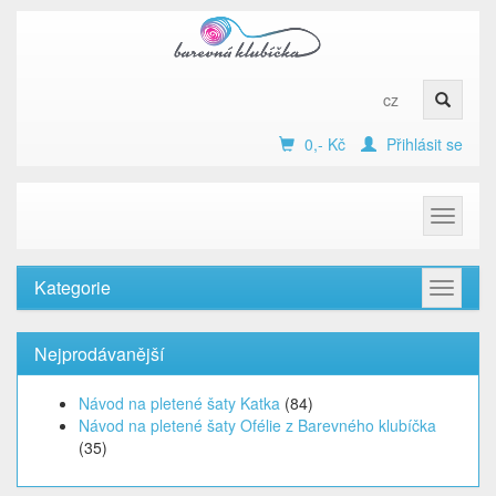
cz
0,- Kč
Přihlásit se
Toggle
navigat
Kategorie
Toggle
navigat
Nejprodávanější
Návod na pletené šaty Katka
(84)
Návod na pletené šaty Ofélie z Barevného klubíčka
(35)