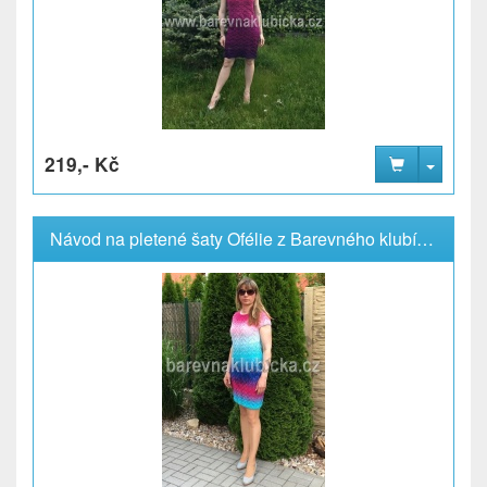
219,- Kč
Návod na pletené šaty Ofélie z Barevného klubíčka