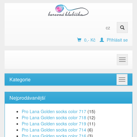
cz
0,- Kč
Přihlásit se
Toggle
navigat
Kategorie
Toggle
navigat
Nejprodávanější
Pro Lana Golden socks color 717
(15)
Pro Lana Golden socks color 718
(12)
Pro Lana Golden socks color 719
(11)
Pro Lana Golden socks color 714
(6)
Pro Lana Golden socks color 716
(3)