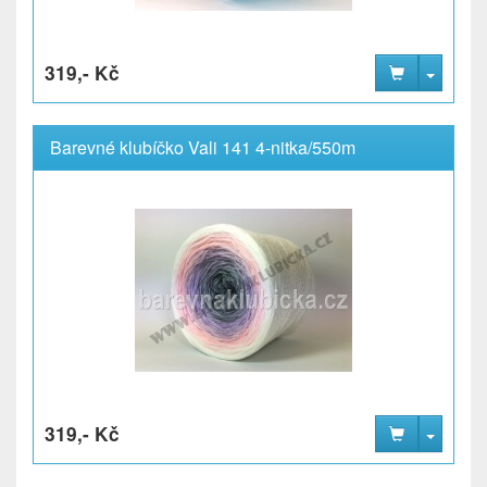
319,- Kč
Barevné klubíčko Vali 141 4-nitka/550m
319,- Kč