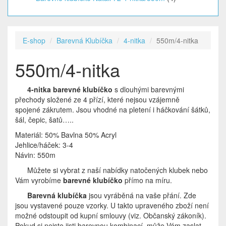
E-shop
Barevná Klubíčka
4-nitka
550m/4-nitka
550m/4-nitka
4-nitka barevné klubíčko
s dlouhými barevnými
přechody složené ze 4 přízí, které nejsou vzájemně
spojené zákrutem. Jsou vhodné na pletení i háčkování šátků,
šál, čepic, šatů…..
Materiál: 50% Bavlna 50% Acryl
Jehlice/háček: 3-4
Návin: 550m
Můžete si vybrat z naší nabídky natočených klubek nebo
Vám vyrobíme
barevné klubíčko
přímo na míru.
Barevná klubíčka
jsou vyráběná na vaše přání. Zde
jsou vystavené pouze vzorky. U takto upraveného zboží není
možné odstoupit od kupní smlouvy (viz. Občanský zákoník).
Pokud si nejste jisti barevnou kombinací, může Vám zaslat