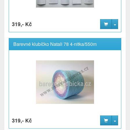
319,- Kč
Barevné klubíčko Natali 78 4-nitka/550m
319,- Kč