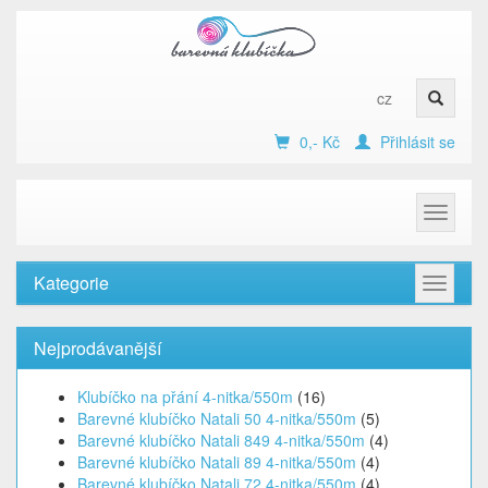
cz
0,- Kč
Přihlásit se
Toggle
navigat
Kategorie
Toggle
navigat
Nejprodávanější
Klubíčko na přání 4-nitka/550m
(16)
Barevné klubíčko Natali 50 4-nitka/550m
(5)
Barevné klubíčko Natali 849 4-nitka/550m
(4)
Barevné klubíčko Natali 89 4-nitka/550m
(4)
Barevné klubíčko Natali 72 4-nitka/550m
(4)