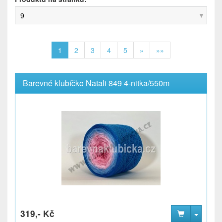
9
1
2
3
4
5
»
»»
Barevné klubíčko Natali 849 4-nitka/550m
319,- Kč