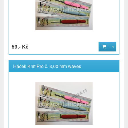
59,- Kč
Háček Knit Pro č. 3,00 mm waves