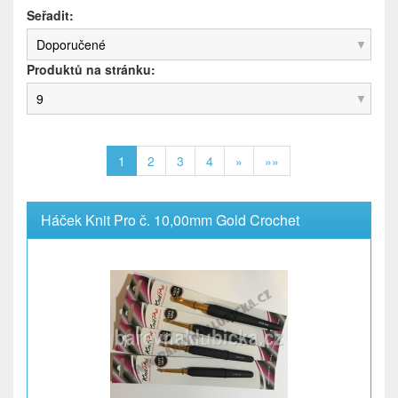
Seřadit:
Doporučené
Produktů na stránku:
9
1
2
3
4
»
»»
Háček Knit Pro č. 10,00mm Gold Crochet