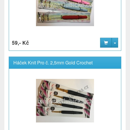
59,- Kč
Háček Knit Pro č. 2,5mm Gold Crochet