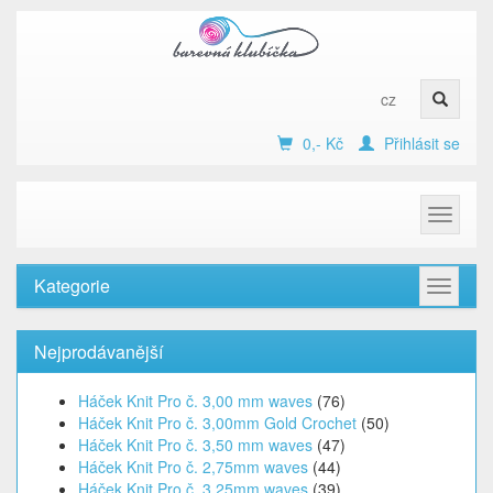
cz
0,- Kč
Přihlásit se
Toggle
navigat
Kategorie
Toggle
navigat
Nejprodávanější
Háček Knit Pro č. 3,00 mm waves
(76)
Háček Knit Pro č. 3,00mm Gold Crochet
(50)
Háček Knit Pro č. 3,50 mm waves
(47)
Háček Knit Pro č. 2,75mm waves
(44)
Háček Knit Pro č. 3,25mm waves
(39)