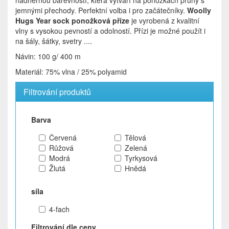
nádhernou barevností, která vytváří na ponožkách pruhy s
jemnými přechody. Perfektní volba i pro začátečníky.
Woolly
Hugs Year sock
ponožková příze
je vyrobená z kvalitní
vlny s vysokou pevností a odolností.
Přízi je možné použít i
na šály, šátky, svetry ....
Návin: 100 g/ 400 m
Materiál: 75% vlna / 25% polyamid
Filtrování produktů
Barva
Červená
Tělová
Růžová
Zelená
Modrá
Tyrkysová
Žlutá
Hnědá
síla
4-fach
Filtrování dle ceny