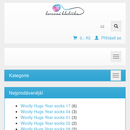
cz
0,- Kč
Přihlásit se
Toggle
navigat
Kategorie
Toggle
navigat
Nejprodávanější
Woolly Hugs Year socks 17
(6)
Woolly Hugs Year socks 04
(3)
Woolly Hugs Year socks 01
(3)
Woolly Hugs Year socks 02
(2)
Woolly Hugs Year socks 08
(2)