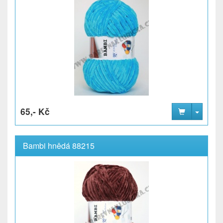
65,- Kč
Bambi hnědá 88215