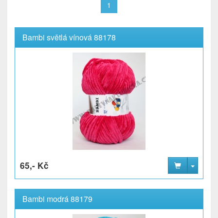
1
Bambi světlá vínová 88178
65,- Kč
Bambi modrá 88179