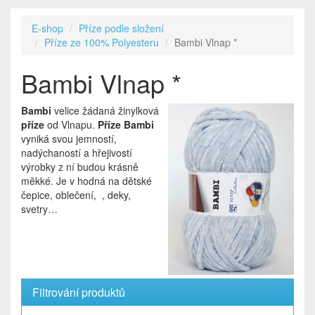
E-shop
Příze podle složení
Příze ze 100% Polyesteru
Bambi Vlnap *
Bambi Vlnap *
Bambi
velice žádaná žinylková
příze
od Vlnapu.
Příze Bambi
vyniká svou jemností,
nadýchaností a hřejivostí
výrobky z ní budou krásně
měkké. Je v hodná na dětské
čepice, oblečení, , deky,
svetry…
Filtrování produktů