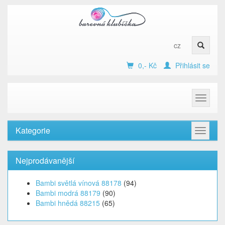
cz
0,- Kč
Přihlásit se
Toggle
navigat
Kategorie
Toggle
navigat
Nejprodávanější
Bambi světlá vínová 88178
(94)
Bambi modrá 88179
(90)
Bambi hnědá 88215
(65)