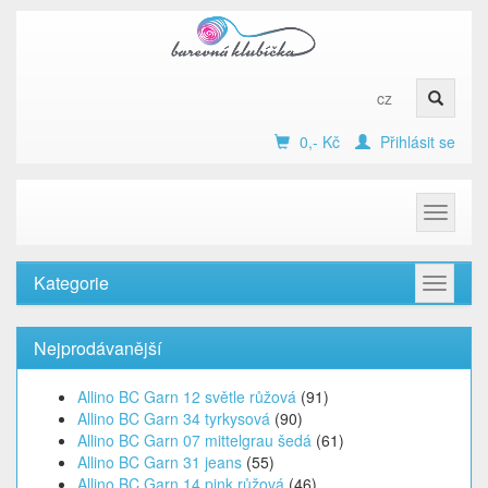
cz
0,- Kč
Přihlásit se
Toggle
navigat
Kategorie
Toggle
navigat
Nejprodávanější
Allino BC Garn 12 světle růžová
(91)
Allino BC Garn 34 tyrkysová
(90)
Allino BC Garn 07 mittelgrau šedá
(61)
Allino BC Garn 31 jeans
(55)
Allino BC Garn 14 pink růžová
(46)