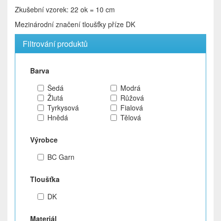
Zkušební vzorek: 22 ok = 10 cm
Mezinárodní značení tloušťky příze DK
Filtrování produktů
Barva
Šedá
Modrá
Žlutá
Růžová
Tyrkysová
Fialová
Hnědá
Tělová
Výrobce
BC Garn
Tloušťka
DK
Materiál