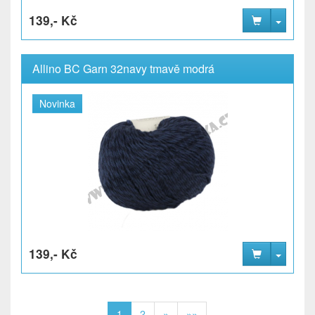
139,- Kč
Allino BC Garn 32navy tmavě modrá
Novinka
139,- Kč
1
2
»
»»