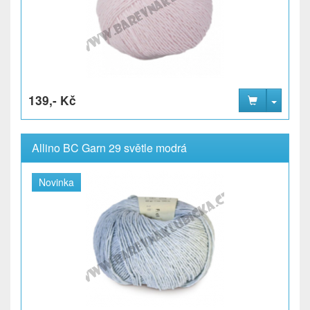
139,- Kč
Allino BC Garn 29 světle modrá
Novinka