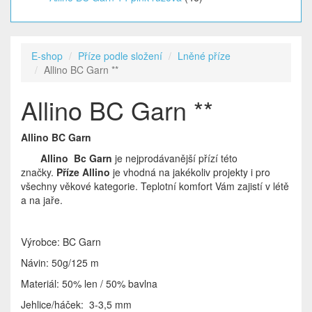
E-shop
Příze podle složení
Lněné příze
Allino BC Garn **
Allino BC Garn **
Allino BC Garn
Allino
Bc Garn
je nejprodávanější přízí této
značky.
Příze Allino
je vhodná na jakékoliv projekty i pro
všechny věkové kategorie. Teplotní komfort Vám zajistí v létě
a na jaře.
Výrobce: BC Garn
Návin: 50g/125 m
Materiál: 50% len / 50% bavlna
Jehlice/háček: 3-3,5 mm