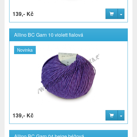
139,- Kč
Allino BC Garn 10 violett fialová
Novinka
139,- Kč
Allino BC Garn 04 beige béžová