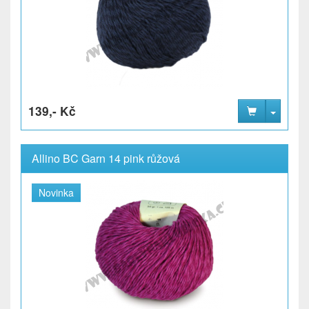
139,- Kč
Allino BC Garn 14 pink růžová
Novinka