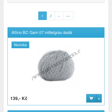
1
2
»
»»
Allino BC Garn 07 mittelgrau šedá
Novinka
139,- Kč