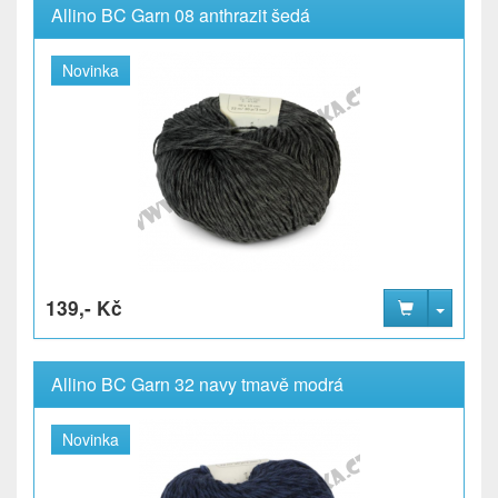
Allino BC Garn 08 anthrazit šedá
Novinka
139,- Kč
Allino BC Garn 32 navy tmavě modrá
Novinka