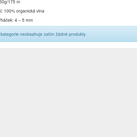
 50g/175 m
ál: 100% organická vlna
e/háček: 4 – 5 mm
 kategorie neobsahuje zatím žádné produkty