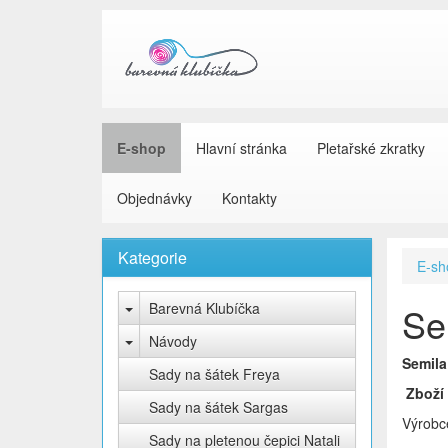
E-shop
Hlavní stránka
Pletařské zkratky
Objednávky
Kontakty
Kategorie
E-sh
Barevná Klubíčka
Se
Návody
Semila
Sady na šátek Freya
Zboží
Sady na šátek Sargas
Výrobc
Sady na pletenou čepici Natali