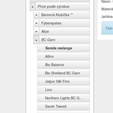
Návin:
Příze podle výrobce
Materi
Barevná Klubíčka **
Jehlic
Fyberspates
Tato
Alize
BC Garn
Semila melange
Allino
Bio Balance
Bio Shetland BC Garn
Jaipur Silk Fino
Lino
Northern Lights BC Garn
Sarah Tweed