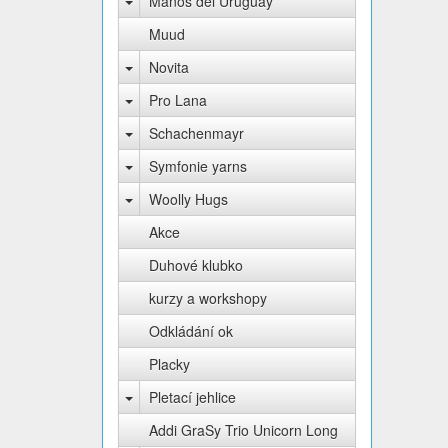
Manos del Uruguay
Muud
Novita
Pro Lana
Schachenmayr
Symfonie yarns
Woolly Hugs
Akce
Duhové klubko
kurzy a workshopy
Odkládání ok
Placky
Pletací jehlice
Addi GraSy Trio Unicorn Long