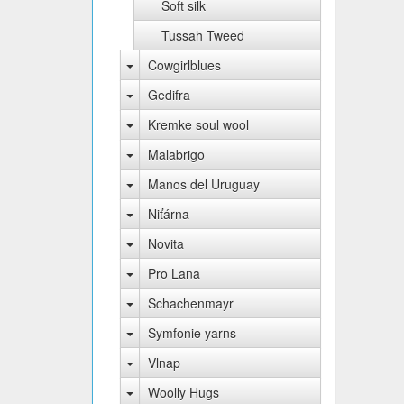
Soft silk
Tussah Tweed
Cowgirlblues
Gedifra
Kremke soul wool
Malabrigo
Manos del Uruguay
Niťárna
Novita
Pro Lana
Schachenmayr
Symfonie yarns
Vlnap
Woolly Hugs