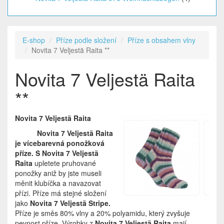
E-shop
Příze podle složení
Příze s obsahem vlny
Novita 7 Veljestä Raita **
Novita 7 Veljestä Raita
**
Novita 7 Veljestä Raita
Novita 7 Veljestä Raita
je vícebarevná ponožková
příze. S Novita 7 Veljestä
Raita
upletete pruhované
ponožky aniž by jste museli
měnit klubíčka a navazovat
přízi. Příze má stejné složení
jako
Novita 7 Veljestä Stripe.
Příze je směs 80% vlny a 20% polyamidu, který zvyšuje
pevnost příze. Výrobky z
Novita 7 Veljestä Raita
mají