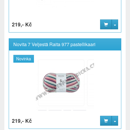
219,- Kč
Novita 7 Veljestä Raita 977 pastellikaari
Novinka
219,- Kč