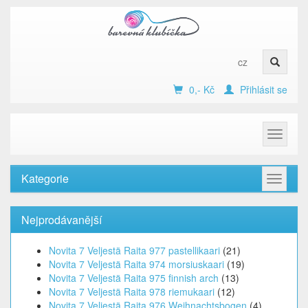
cz
0,- Kč
Přihlásit se
Toggle
navigat
Kategorie
Toggle
navigat
Nejprodávanější
Novita 7 Veljestä Raita 977 pastellikaari
(21)
Novita 7 Veljestä Raita 974 morsiuskaari
(19)
Novita 7 Veljestä Raita 975 finnish arch
(13)
Novita 7 Veljestä Raita 978 riemukaari
(12)
Novita 7 Veljestä Raita 976 Weihnachtsbogen
(4)