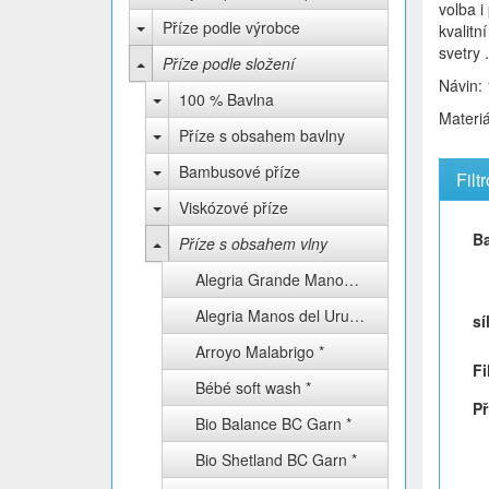
volba i
Příze podle výrobce
kvalitn
svetry .
Příze podle složení
Návin:
100 % Bavlna
Materi
Příze s obsahem bavlny
Bambusové příze
Filt
Viskózové příze
B
Příze s obsahem vlny
Alegria Grande Manos del Uruguay *
Alegria Manos del Uruguay *
sí
Arroyo Malabrigo *
Fi
Bébé soft wash *
Př
Bio Balance BC Garn *
Bio Shetland BC Garn *