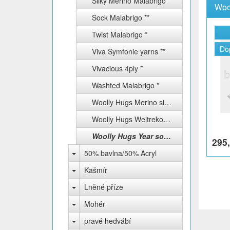
Silky Merino Malabrigo *
Woo
Sock Malabrigo **
Twist Malabrigo *
Do
Viva Symfonie yarns **
Vivacious 4ply *
Washted Malabrigo *
Woolly Hugs Merino silk socks **
Woolly Hugs Weltrekord sockenwolle 4-fach *
Woolly Hugs Year socks **
295,
50% bavlna/50% Acryl
Kašmír
Lněné příze
Mohér
pravé hedvábí