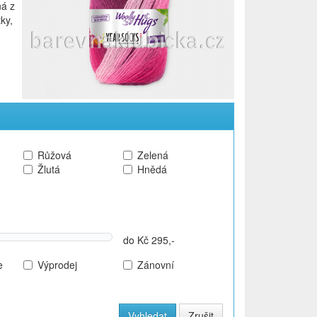
ná z
tky,
Růžová
Zelená
Žlutá
Hnědá
do Kč 295,-
e
Výprodej
Zánovní