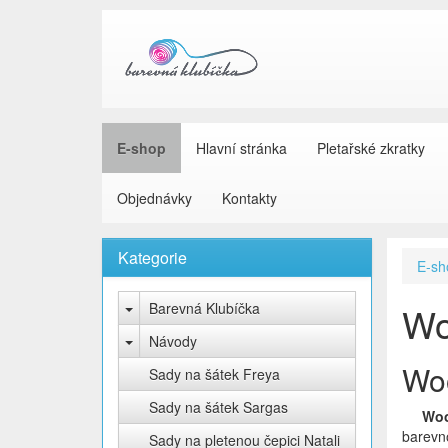
E-shop
Hlavní stránka
Pletařské zkratky
Objednávky
Kontakty
Kategorie
E-sh
Barevná Klubíčka
Wo
Návody
Woo
Sady na šátek Freya
Sady na šátek Sargas
Woo
barevno
Sady na pletenou čepici Natali