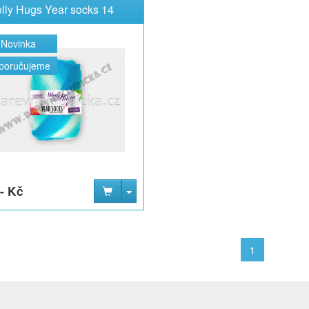
lly Hugs Year socks 14
Novinka
poručujeme
- Kč
1