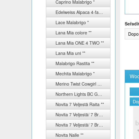
Caprino Malabrigo *
Edelweiss Alpaca 4-fach *
Lace Malabrigo *
Seřadi
Lana Mia colore **
Dopo
Lana Mia ONE 4 TWO **
Lana Mia uni **
Malabrigo Rastita **
Mechita Malabrigo *
Woo
Merino Twist Cowgirl Blues **
Northern Lights BC Garn **
Do
Novita 7 Veljestä Raita **
Novita 7 Veljestä/ 7 Brothers Nummi **
Novita 7 Veljestä/ 7 Brothers **
Novita Nalle **