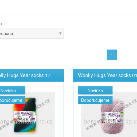
t:
ručené
1
lly Hugs Year socks 17
Woolly Hugs Year socks 0
Novinka
Novinka
poručujeme
Doporučujeme