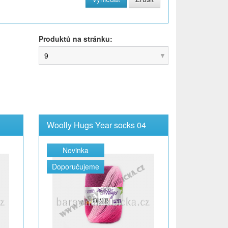
Produktů na stránku:
9
1
Woolly Hugs Year socks 04
Novinka
Doporučujeme