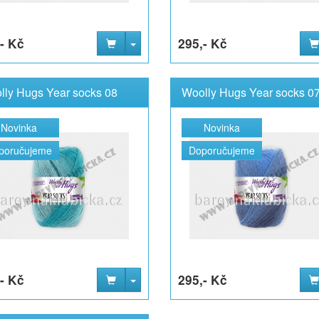
- Kč
295,- Kč
lly Hugs Year socks 08
Woolly Hugs Year socks 0
Novinka
Novinka
poručujeme
Doporučujeme
- Kč
295,- Kč