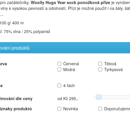
 pro začátečníky.
Woolly Hugs Year sock
ponožková příze
je vyrobe
í vlny s vysokou pevností a odolností.
Přízi je možné použít i na šály, šá
...
 100 g/ 400 m
ál: 75% vlna / 25% polyamid
rování produktů
arva
Červená
Tělová
Modrá
Tyrkysová
la
4-fach
ltrování dle ceny
od Kč 295,-
íznaky produktů
Novinka
Doporučujem