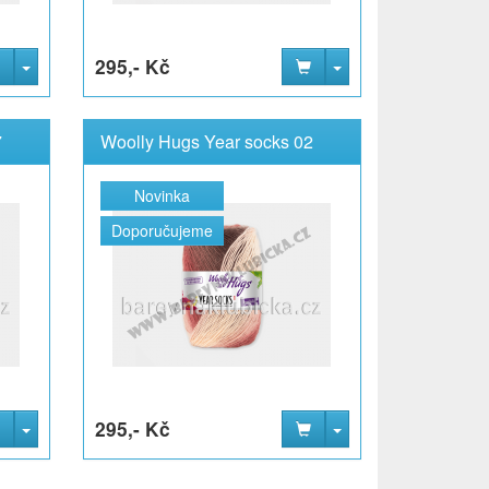
295,- Kč
7
Woolly Hugs Year socks 02
Novinka
Doporučujeme
295,- Kč