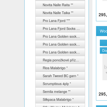
Novita Nalle Raita **
Novita Nalle Taika **
295,
Pro Lana Fjord ***
Pro Lana Fjord Socks Puzzle **
Woo
Pro Lana Golden socks color **
Pro Lana Golden socks silk **
Do
Pro Lana Golden socks uni 4-fach **
Regia ponožkové příze Schachenmayr *
Rios Malabrigo *
Sarah Tweed BC garn *
Scrumptious 4ply *
Semila melange **
295,
Silkpaca Malabrigo *