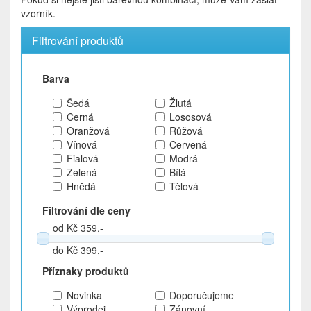
vzorník.
Filtrování produktů
Barva
Šedá
Žlutá
Černá
Lososová
Oranžová
Růžová
Vínová
Červená
Fialová
Modrá
Zelená
Bílá
Hnědá
Tělová
Filtrování dle ceny
od Kč 359,-
do Kč 399,-
Příznaky produktů
Novinka
Doporučujeme
Výprodej
Zánovní