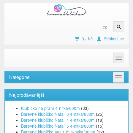
cz
0,- Kč
Přihlásit se
Toggle
navigat
Kategorie
Toggle
navigat
Nejprodávanější
Klubíčko na přání 4-nitka/800m
(33)
Barevné klubíčko Natali 3 4-nitka/800m
(25)
Barevné klubíčko Natali 4 4-nitka/800m
(18)
Barevné klubíčko Natali 5 4-nitka/800m
(15)
Barevné klubíčko Vali 135 4-nitka/800m
(12)