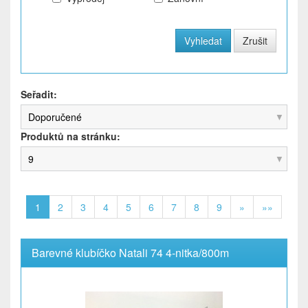
Seřadit:
Doporučené
Produktů na stránku:
9
1
2
3
4
5
6
7
8
9
»
»»
Barevné klubíčko Natali 74 4-nitka/800m