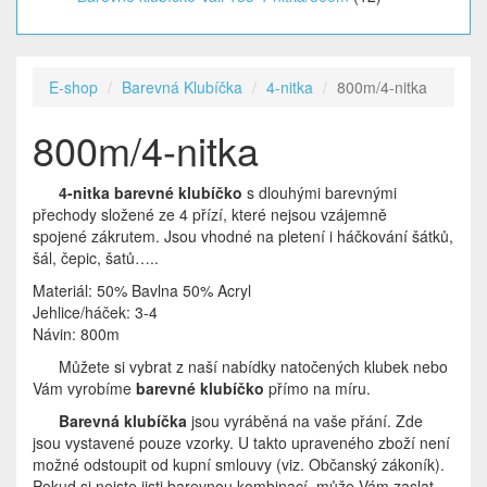
E-shop
Barevná Klubíčka
4-nitka
800m/4-nitka
800m/4-nitka
4-nitka barevné klubíčko
s dlouhými barevnými
přechody složené ze 4 přízí, které nejsou vzájemně
spojené zákrutem. Jsou vhodné na pletení i háčkování šátků,
šál, čepic, šatů…..
Materiál: 50% Bavlna 50% Acryl
Jehlice/háček: 3-4
Návin: 800m
Můžete si vybrat z naší nabídky natočených klubek nebo
Vám vyrobíme
barevné klubíčko
přímo na míru.
Barevná klubíčka
jsou vyráběná na vaše přání. Zde
jsou vystavené pouze vzorky. U takto upraveného zboží není
možné odstoupit od kupní smlouvy (viz. Občanský zákoník).
Pokud si nejste jisti barevnou kombinací, může Vám zaslat