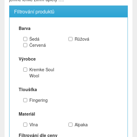
Filtrování produktů
Barva
Šedá
Růžová
Červená
Výrobce
Kremke Soul
Wool
Tloušťka
Fingering
Materiál
Vlna
Alpaka
Filtrování dle ceny