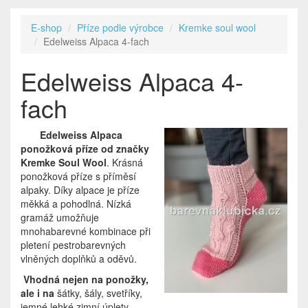
E-shop
Příze podle výrobce
Kremke soul wool
Edelweiss Alpaca 4-fach
Edelweiss Alpaca 4-
fach
Edelweiss Alpaca
ponožková příze od značky
Kremke Soul Wool
. Krásná
ponožková příze s příměsí
alpaky. Díky alpace je příze
měkká a pohodlná. Nízká
gramáž umožňuje
mnohabarevné kombinace při
pletení pestrobarevných
vlněných doplňků a oděvů.
Vhodná nejen na ponožky,
ale i na
šátky, šály, svetříky,
jemné lehké zimní úplety ….