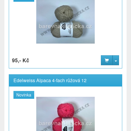
95,- Kč
Edelweiss Alpaca 4-fach růžová 12
Novinka