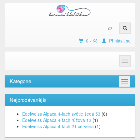
cz
0,- Kč
Přihlásit se
Toggle
navigat
Kategorie
Toggle
navigat
Nejprodávanější
Edelweiss Alpaca 4-fach světle šedá 53
(8)
Edelweiss Alpaca 4-fach růžová 12
(1)
Edelweiss Alpaca 4-fach 21 červená
(1)