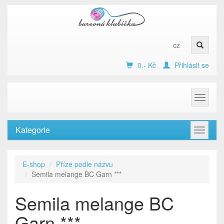
cz
0,- Kč
Přihlásit se
Toggle
navigat
Kategorie
Toggle
navigat
E-shop
Příze podle názvu
Semila melange BC Garn ***
Semila melange BC
Garn ***