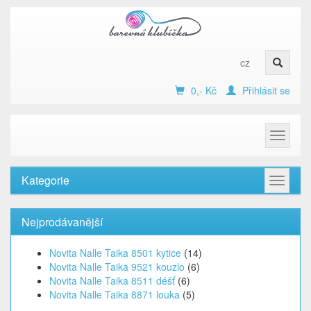
cz
0,- Kč
Přihlásit se
Toggle
navigat
Kategorie
Toggle
navigat
Nejprodávanější
Novita Nalle Taika 8501 kytice
(14)
Novita Nalle Taika 9521 kouzlo
(6)
Novita Nalle Taika 8511 déšť
(6)
Novita Nalle Taika 8871 louka
(5)