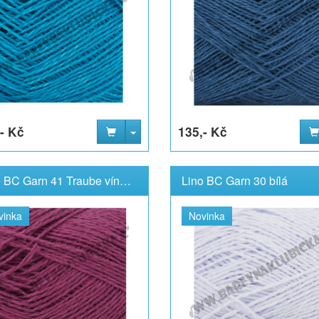
- Kč
135,- Kč
Lino BC Garn 41 Traube vínová
Lino BC Garn 30 bílá
vinka
Novinka