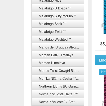
Malabrigo Rios **
Malabrigo Silkpaca **
Malabrigo Silky merino **
Malabrigo Sock ***
Malabrigo Twist **
Malabrigo Washted **
135,
Manos del Uruguay Alegria **
Mercan Batik Himalaya
Mercan Himalaya
Merino Twist Cowgirl Blues ****
No
Monika Niťárna Česká Třebová
Northern Lights BC Garn ***
Novita 7 Veljestä Raita ****
Novita 7 Veljestä/ 7 Brothers ****