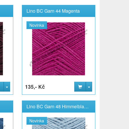
Lino BC Garn 44 Magenta
Novinka
135,- Kč
Lino BC Garn 48 Himmelblau světle modrá
Novinka