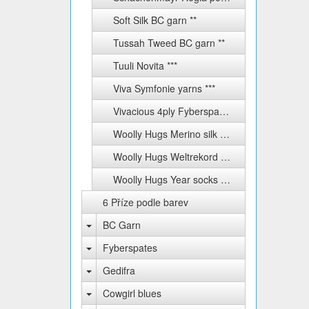
Soft Silk BC garn **
Tussah Tweed BC garn **
Tuuli Novita ***
Viva Symfonie yarns ***
Vivacious 4ply Fyberspates
Woolly Hugs Merino silk socks ****
Woolly Hugs Weltrekord sockenwolle 4-fach ****
Woolly Hugs Year socks ****
6 Příze podle barev
BC Garn
Fyberspates
Gedifra
Cowgirl blues