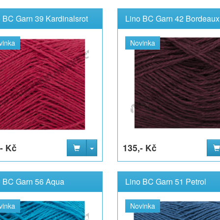
 BC Garn 39 Kardinalsrot
Lino BC Garn 42 Bordeaux
vinka
Novinka
- Kč
135,- Kč
o BC Garn 56 Aqua
Lino BC Garn 51 Petrol
vinka
Novinka