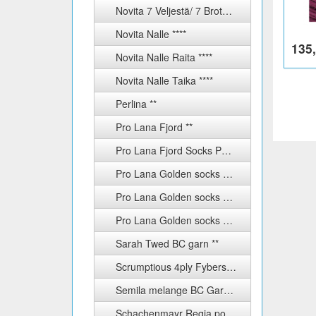
Novita 7 Veljestä/ 7 Brothers Nummi ***
Novita Nalle ****
135,
Novita Nalle Raita ****
Novita Nalle Taika ****
Perlina **
Pro Lana Fjord **
Pro Lana Fjord Socks Puzzle ***
Pro Lana Golden socks color ***
Pro Lana Golden socks silk ****
Pro Lana Golden socks uni 4-fach ****
Sarah Twed BC garn **
Scrumptious 4ply Fyberspates
Semila melange BC Garn ***
Schachenmayr Regia ponožkové příze