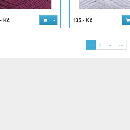
- Kč
135,- Kč
1
2
»
»»