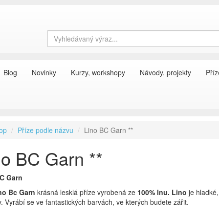
Blog
Novinky
Kurzy, workshopy
Návody, projekty
Příz
op
Příze podle názvu
Lino BC Garn **
no BC Garn **
C Garn
no
Bc Garn
krásná lesklá příze vyrobená ze
100% lnu. Lino
je hladké,
y. Vyrábí se ve fantastických barvách, ve kterých budete zářit.