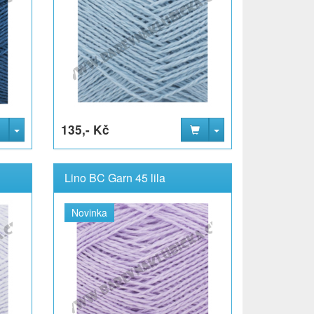
135,- Kč
Lino BC Garn 45 lila
Novinka