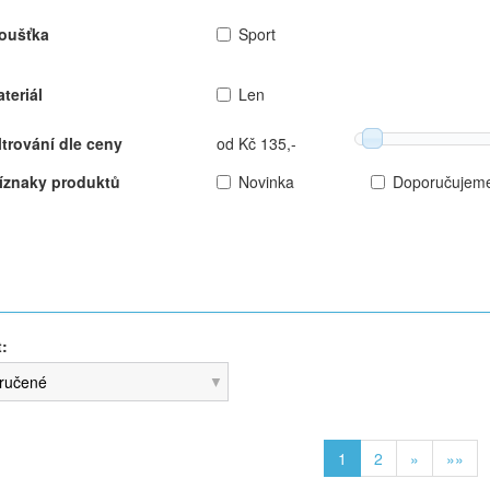
oušťka
Sport
teriál
Len
ltrování dle ceny
od Kč 135,-
íznaky produktů
Novinka
Doporučujem
t:
ručené
1
2
»
»»