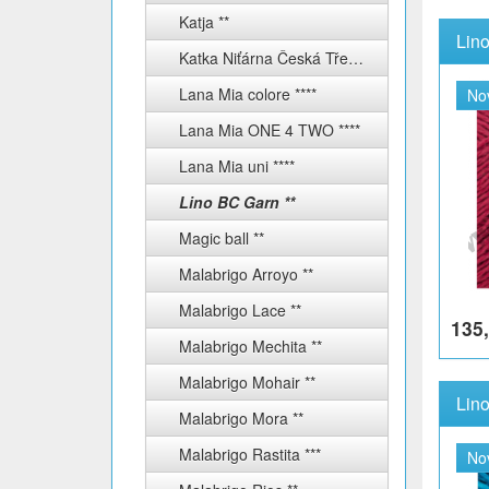
Katja **
Lino
Katka Niťárna Česká Třebová
Lana Mia colore ****
No
Lana Mia ONE 4 TWO ****
Lana Mia uni ****
Lino BC Garn **
Magic ball **
Malabrigo Arroyo **
Malabrigo Lace **
135,
Malabrigo Mechita **
Malabrigo Mohair **
Lin
Malabrigo Mora **
Malabrigo Rastita ***
No