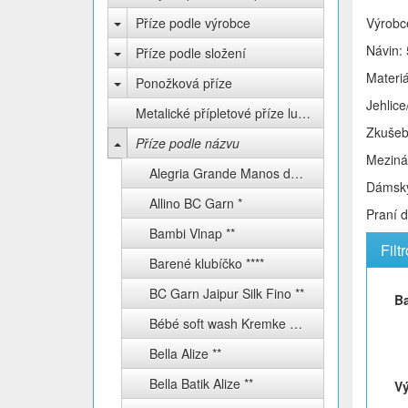
Příze podle výrobce
Výrobc
Návin:
Příze podle složení
Materi
Ponožková příze
Jehlic
Metalické přípletové příze lurex
Zkušeb
Příze podle názvu
Mezinár
Alegria Grande Manos del Uruguay **
Dámský
Allino BC Garn *
Praní 
Bambi Vlnap **
Filt
Barené klubíčko ****
BC Garn Jaipur Silk Fino **
B
Bébé soft wash Kremke Soul Wool
Bella Alize **
Bella Batik Alize **
V