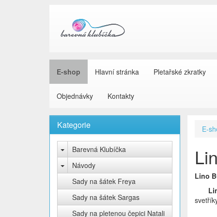
E-shop
Hlavní stránka
Pletařské zkratky
Objednávky
Kontakty
Kategorie
E-sh
Barevná Klubíčka
Li
Návody
Lino B
Sady na šátek Freya
Li
Sady na šátek Sargas
svetřík
Sady na pletenou čepici Natali