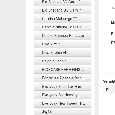
Bio Balance BC Garn **
Tl
Bio Shetland BC Garn **
Caprino Malabrigo ***
Ma
Daniela Niťárna Česká Třebová
Fi
Deluxe Bamboo Himalaya
Př
Diva Alize **
Diva Stretch Alize
Dolphin Loop **
ECO CASHMERE FINGERING ***
Edelweiss Alpaca 4-fach ****
Seřadi
Everyday Bebe Lux Himalaya
Dopo
Everyday Big Himalaya
Everyday New Tweed Himalaya
Joyfull **