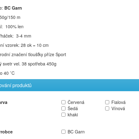
e:
BC Garn
 50g/150 m
ál: 100% len
e/háček: 3-4 mm
ní vzorek: 28 ok = 10 cm
odní značení tloušťky příze Sport
 svetr vel. 38 spotřeba 450g
do 40 ˚C
rování produktů
arva
Červená
Fialová
Šedá
Vínová
khaki
ýrobce
BC Garn