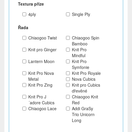
Textura příze
4ply
Single Ply
Řada
Chiaogoo Twist
Chiaogoo Spin
Bamboo
Knit pro Ginger
Knit Pro
Mindful
Lantern Moon
Knit Pro
Symfonie
Knit Pro Nova
Knit Pro Royale
Metal
Nova Cubics
Knit Pro Zing
Knit pro Cubics
dřevěné
Knit Pro J
Chiaogoo Knit
´adore Cubics
Red
Chiaogoo Lace
Addi GraSy
Trio Unicorn
Long