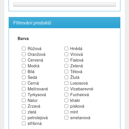
Filtrování produktů
Barva
Růžová
Hnědá
Oranžová
Vínová
Červená
Fialová
Modrá
Zelená
Bílá
Tělová
Šedá
Žlutá
Černá
Lososová
Melírované
Vícebarevné
Tyrkysová
Fuchsiová
Natur
khaki
Zrzavá
písková
zlatá
mint
petrolejová
smetanová
stříbrná