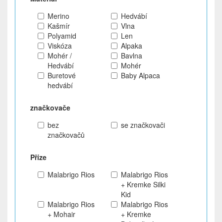
Merino
Hedvábí
Kašmír
Vlna
Polyamid
Len
Viskóza
Alpaka
Mohér /
Bavlna
Hedvábí
Mohér
Buretové
Baby Alpaca
hedvábí
značkovače
bez
se značkovači
značkovačů
Příze
Malabrigo Rios
Malabrigo Rios
+ Kremke Silki
Kid
Malabrigo Rios
Malabrigo Rios
+ Mohair
+ Kremke