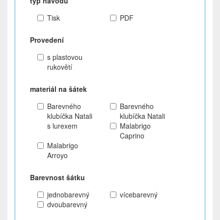
typ návodu
Tisk
PDF
Provedení
s plastovou
rukovětí
materiál na šátek
Barevného
Barevného
klubíčka Natali
klubíčka Natali
s lurexem
Malabrigo
Caprino
Malabrigo
Arroyo
Barevnost šátku
jednobarevný
vícebarevný
dvoubarevný