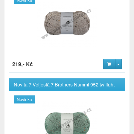
219,- Kč
Novita 7 Veljestä 7 Brothers Nummi 952 twilight
Novinka