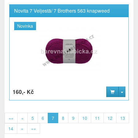
Novita 7 Veljestä/ 7 Brothers 563 knapweed
Novinka
160,- Kč
««
«
5
6
7
8
9
10
11
12
13
14
»
»»