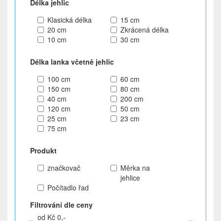
Délka jehlic
Klasická délka
15 cm
20 cm
Zkrácená délka
10 cm
30 cm
Délka lanka včetně jehlic
100 cm
60 cm
150 cm
80 cm
40 cm
200 cm
120 cm
50 cm
25 cm
23 cm
75 cm
Produkt
značkovač
Měrka na
jehlice
Počítadlo řad
Filtrování dle ceny
od Kč 0,-