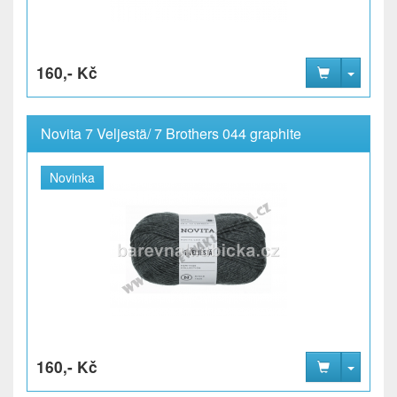
160,- Kč
Novita 7 Veljestä/ 7 Brothers 044 graphite
Novinka
160,- Kč