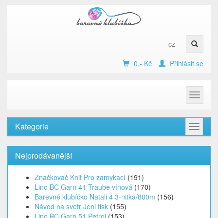
cz
0,- Kč
Přihlásit se
Toggle
navigat
Kategorie
Toggle
navigat
Nejprodávanější
Značkovač Knit Pro zamykací
(191)
Lino BC Garn 41 Traube vínová
(170)
Barevné klubíčko Natali 4 3-nitka/800m
(156)
Návod na svetr Jeni tisk
(155)
Lino BC Garn 51 Petrol
(153)